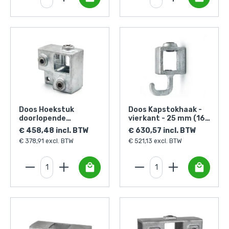
Doos Hoekstuk
Doos Kapstokhaak -
doorlopende
vierkant - 25 mm (160
staander met lip -
stuks)
€ 458,48 incl. BTW
€ 630,57 incl. BTW
vierkant - 25 mm (60
€ 378,91 excl. BTW
€ 521,13 excl. BTW
stuks)