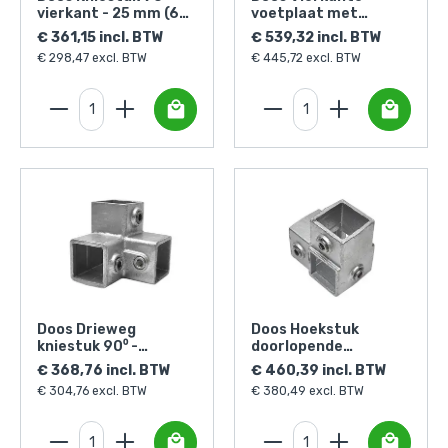
vierkant - 25 mm (60
voetplaat met
stuks)
doorloop - vierkant -
€ 361,15 incl. BTW
€ 539,32 incl. BTW
25mm
€ 298,47 excl. BTW
€ 445,72 excl. BTW
Doos Drieweg
Doos Hoekstuk
kniestuk 90⁰ -
doorlopende
vierkant - 25 mm (50
staander - vierkant -
€ 368,76 incl. BTW
€ 460,39 incl. BTW
stuks)
25 mm (70 stuks)
€ 304,76 excl. BTW
€ 380,49 excl. BTW