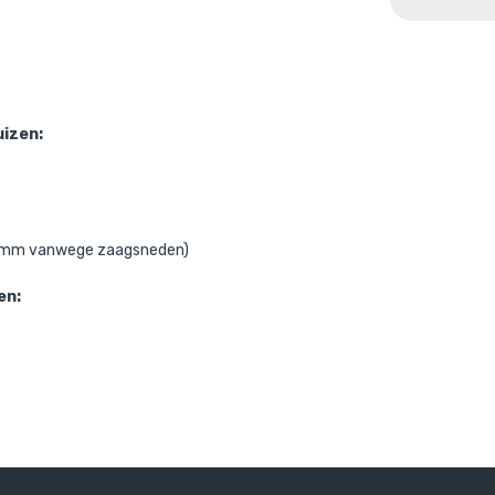
uizen:
m 5mm vanwege zaagsneden)
en: