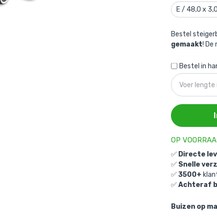
E / 48,0 x 3
Bestel steige
gemaakt
! De
Bestel in h
OP VOORRA
✅
Directe le
✅
Snelle ver
✅
3500+
klan
✅
Achteraf 
Buizen op ma