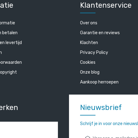
atie
Klantenservice
ormatie
Over ons
n betalen
Garantie en reviews
en levertijd
Klachten
n
Privacy Policy
oorwaarden
Cookies
opyright
Onze blog
Aankoop herroepen
erken
Nieuwsbrief
Schrijf je in voor onze nieuw
E-mailadres*