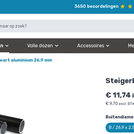
3650
beoordelingen
en
Volle dozen
Accessoires
Me
zwart aluminium 26,9 mm
Steiger
€
11,74
€
9,70
excl. BT
Buitendiamet
B / 26,9 x 2