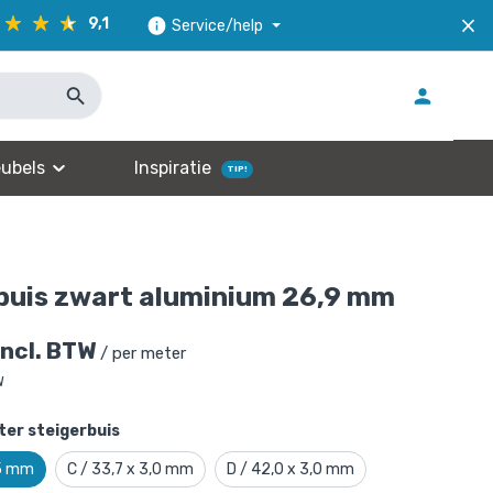
9,1
Service/help
ubels
Inspiratie
TIP!
buis zwart aluminium 26,9 mm
incl. BTW
/ per meter
W
er steigerbuis
,5 mm
C / 33,7 x 3,0 mm
D / 42,0 x 3,0 mm