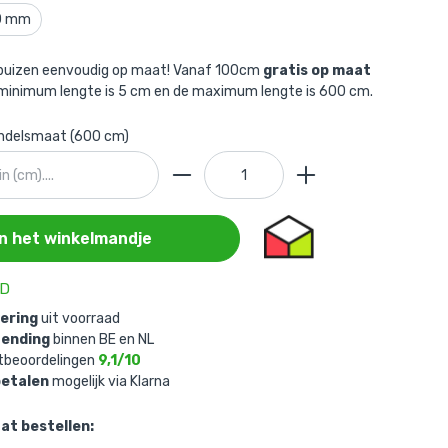
,0 mm
rbuizen eenvoudig op maat! Vanaf 100cm
gratis op maat
 minimum lengte is 5 cm en de maximum lengte is 600 cm.
andelsmaat (600 cm)
In het winkelmandje
AD
vering
uit voorraad
zending
binnen BE en NL
tbeoordelingen
9,1/10
betalen
mogelijk via Klarna
at bestellen: