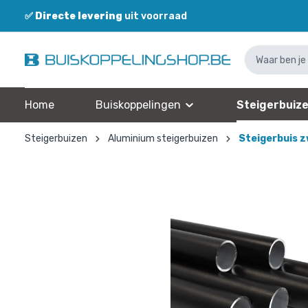
✅
Directe levering
uit voorraad
Home
Buiskoppelingen
Steigerbuiz
Steigerbuizen
Aluminium steigerbuizen
Steigerbuis 