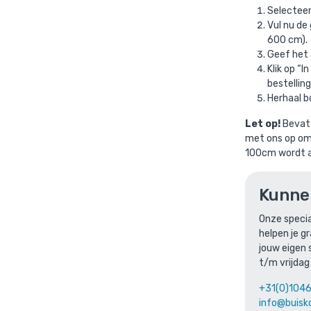
Selectee
Vul nu de
600 cm).
Geef het 
Klik op “
bestelling
Herhaal 
Let op!
Bevat 
rbuis zwart aluminium 26,9 mm
is toegevoegd aan je w
met ons op om 
100cm wordt a
Steigerbuis zwart aluminium 26,9
Kunne
Gekozen lengte:
vul de gewenste lengte in.
Gekozen aantal: x
1
Onze specia
Productnummer: ABZ269
helpen je g
jouw eigen 
€
11,74
incl. BTW
/ per meter
t/m vrijdag
€
9,70
excl. BTW
+31(0)104
info@buisk
Ga naar winkelmandje
of verder winke