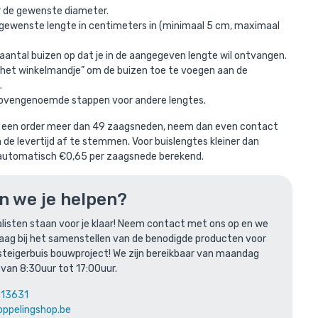
r de gewenste diameter.
 gewenste lengte in centimeters in (minimaal 5 cm, maximaal
aantal buizen op dat je in de aangegeven lengte wil ontvangen.
In het winkelmandje” om de buizen toe te voegen aan de
.
bovengenoemde stappen voor andere lengtes.
een order meer dan 49 zaagsneden, neem dan even contact
inkelmandje
de levertijd af te stemmen. Voor buislengtes kleiner dan
utomatisch €0,65 per zaagsnede berekend.
 mm
n we je helpen?
listen staan voor je klaar! Neem contact met ons op en we
raag bij het samenstellen van de benodigde producten voor
steigerbuis bouwproject! We zijn bereikbaar van maandag
 van 8:30uur tot 17:00uur.
613631
oppelingshop.be
len