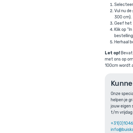
Selectee
Vul nu de
300 cm).
Geef het 
Klik op “
bestelling
Herhaal 
Let op!
Bevat 
met ons op om 
buis zwart staal 26,9 mm
is toegevoegd aan je winkelm
100cm wordt a
Kunne
Steigerbuis zwart staal 26,9 mm
Gekozen lengte:
vul de gewenste lengte in.
Onze specia
Gekozen aantal: x
1
helpen je g
Productnummer: STBZ269
jouw eigen 
t/m vrijdag
€
11,31
incl. BTW
/ per meter
+31(0)104
€
9,35
excl. BTW
info@buisk