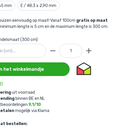
,65 mm
E / 48,3 x 2,90 mm
rbuizen eenvoudig op maat! Vanaf 100cm
gratis op maat
 minimum lengte is 5 cm en de maximum lengte is 300 cm.
andelsmaat (300 cm)
In het winkelmandje
AD
vering
uit voorraad
zending
binnen BE en NL
tbeoordelingen
9,1/10
betalen
mogelijk via Klarna
at bestellen: