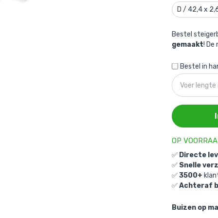
D / 42,4 x 2
Bestel steige
gemaakt
! De
Bestel in h
OP VOORRA
✅
Directe le
✅
Snelle ver
✅
3500+
klan
✅
Achteraf 
Buizen op ma