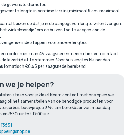
r de gewenste diameter.
 gewenste lengte in centimeters in (minimaal 5 cm, maximaal
aantal buizen op dat je in de aangegeven lengte wil ontvangen.
In het winkelmandje” om de buizen toe te voegen aan de
.
bovengenoemde stappen voor andere lengtes.
een order meer dan 49 zaagsneden, neem dan even contact
de levertijd af te stemmen. Voor buislengtes kleiner dan
andje
utomatisch €0,65 per zaagsnede berekend.
n we je helpen?
listen staan voor je klaar! Neem contact met ons op en we
raag bij het samenstellen van de benodigde producten voor
steigerbuis bouwproject! We zijn bereikbaar van maandag
 van 8:30uur tot 17:00uur.
613631
oppelingshop.be