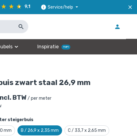
9,1
Service/help
ubels
Inspiratie
TIP!
buis zwart staal 26,9 mm
incl. BTW
/ per meter
W
er steigerbuis
,00 mm
B / 26,9 x 2,35 mm
C / 33,7 x 2,65 mm