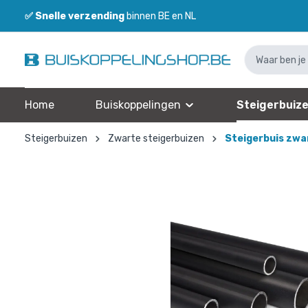
✅
Snelle verzending
binnen BE en NL
Home
Buiskoppelingen
Steigerbuiz
Steigerbuizen
Zwarte steigerbuizen
Steigerbuis zwa