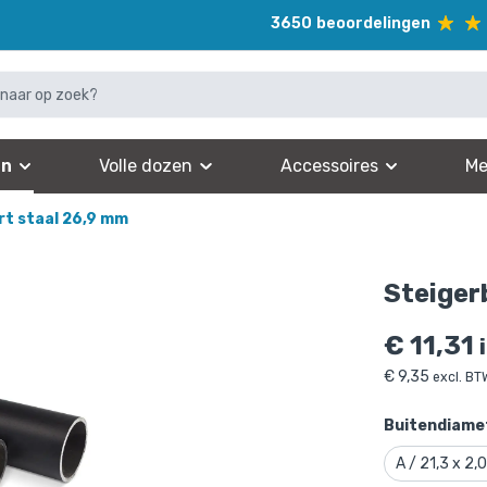
3650
beoordelingen
en
Volle dozen
Accessoires
Me
rt staal 26,9 mm
Steiger
€
11,31
€
9,35
excl. BT
Buitendiamet
A / 21,3 x 2