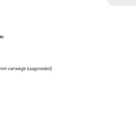
Ga naar winkelmandje
of verder winke
n:
m 5mm vanwege zaagsneden)