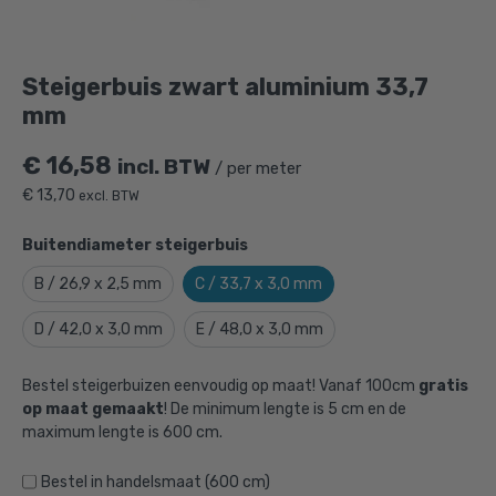
Steigerbuis zwart aluminium 33,7
mm
€
16,58
incl. BTW
/ per meter
€
13,70
excl. BTW
Buitendiameter steigerbuis
B / 26,9 x 2,5 mm
C / 33,7 x 3,0 mm
D / 42,0 x 3,0 mm
E / 48,0 x 3,0 mm
Bestel steigerbuizen eenvoudig op maat! Vanaf 100cm
gratis
op maat gemaakt
! De minimum lengte is 5 cm en de
maximum lengte is 600 cm.
Bestel in handelsmaat (600 cm)