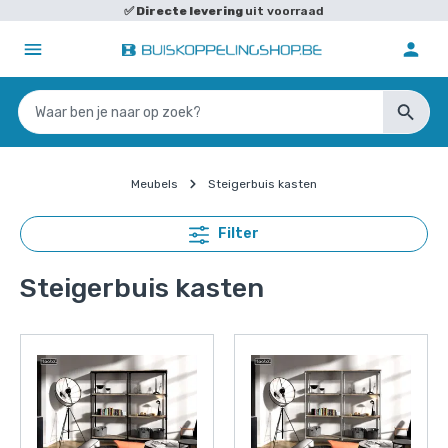
✅
Snelle verzending
binnen BE en NL
Meubels
Steigerbuis kasten
Filter
Steigerbuis kasten