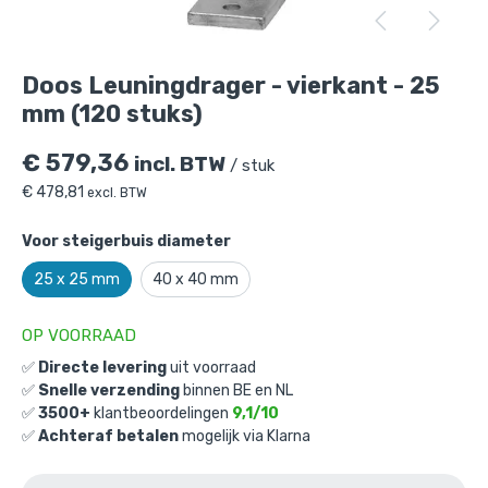
Doos Leuningdrager - vierkant - 25 mm
(120 stuks)
is toegevoegd aan je winkelmandje
Doos Leuningdrager - vierkant - 25
mm (120 stuks)
€
579,36
incl. BTW
/ stuk
€
478,81
excl. BTW
Voor steigerbuis diameter
Doos Leuningdrager - vierkant - 25
25 x 25 mm
40 x 40 mm
mm (120 stuks)
Gekozen aantal: x
1
OP VOORRAAD
Productnummer: D101034-25
✅
Directe levering
uit voorraad
€
579,36
incl. BTW
✅
Snelle verzending
binnen BE en NL
/ stuk
✅
3500+
klantbeoordelingen
9,1/10
€
478,81
excl. BTW
✅
Achteraf betalen
mogelijk via Klarna
Ga naar winkelmandje