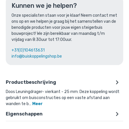
Kunnen we je helpen?
of verder winkelen
Onze specialisten staan voor je klaar! Neem contact met
ons op en we helpen je graag bij het samenstellen van de
benodigde producten voor jouw eigen steigerbuis
Bovenstaande product wordt vaak
bouwproject! We zijn bereikbaar van maandag t/m
gecombineerd met:
vrijdag van 8:30uur tot 17:00uur.
+31(0)104613631
info@buiskoppelingshop.be
Productbeschrijving
Doos Leuningdrager- vierkant - 25 mm: Deze koppeling wordt
gebruikt om buisconstructies op een vaste afstand aan
wanden te b…
Meer
Eigenschappen