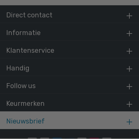
Steigerbuis vierkant staal 25 mm
Direct contact
/ per meter
€ 8,41 incl. BTW
€ 6,95 excl. BTW
Informatie
Klantenservice
Handig
Follow us
Keurmerken
Nieuwsbrief