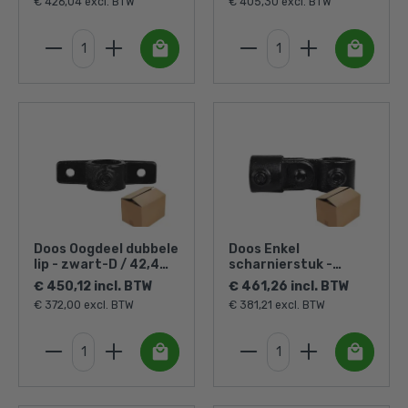
€ 426,04 excl. BTW
€ 405,30 excl. BTW
Doos Oogdeel dubbele
Doos Enkel
lip - zwart-D / 42,4
scharnierstuk -
mm (40 stuks)
zwart-D / 42,4 mm
€ 450,12 incl. BTW
€ 461,26 incl. BTW
(35 stuks)
€ 372,00 excl. BTW
€ 381,21 excl. BTW