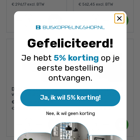
€ 296,17 excl. BTW
€ 562,45 excl. BTW
Gefeliciteerd
!
Je hebt
5% korting
op je
eerste bestelling
ontvangen.
Doos Kruisstuk in 1
Doos T-stuk met zij-
vlak - zwart-D / 42,4
uitgang - zwart-D /
Ja, ik wil 5% korting!
mm (30 stuks)
42,4 mm (20 stuks)
€ 345,94 incl. BTW
€ 335,56 incl. BTW
€ 285,90 excl. BTW
€ 277,32 excl. BTW
Nee, ik wil geen korting