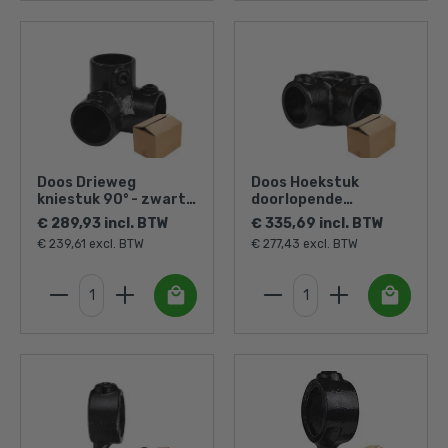
Doos Drieweg
Doos Hoekstuk
kniestuk 90° - zwart-
doorlopende
D / 42,4 mm (20
staander - zwart-D /
€ 289,93 incl. BTW
€ 335,69 incl. BTW
stuks)
42,4 mm (30 stuks)
€ 239,61 excl. BTW
€ 277,43 excl. BTW