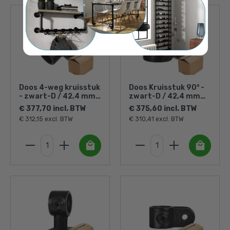
Doos 4-weg kruisstuk
Doos Kruisstuk 90° -
- zwart-D / 42,4 mm
zwart-D / 42,4 mm
(15 stuks)
(40 stuks)
€ 377,70 incl. BTW
€ 375,60 incl. BTW
€ 312,15 excl. BTW
€ 310,41 excl. BTW