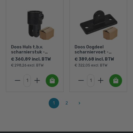
Doos Huls t.b.v.
Doos Oogdeel
scharnierstuk -
scharniervoet -
zwart-D / 42,4 mm
zwart (50 stuks)
€ 360,89 incl. BTW
€ 389,68 incl. BTW
(40 stuks)
€ 298,26 excl. BTW
€ 322,05 excl. BTW
1
2