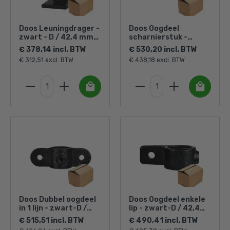
Doos Leuningdrager -
Doos Oogdeel
zwart - D / 42,4 mm
scharnierstuk -
(40 stuks)
zwart-D / 42,4 mm
€ 378,14 incl. BTW
€ 530,20 incl. BTW
(80 stuks)
€ 312,51 excl. BTW
€ 438,18 excl. BTW
Doos Dubbel oogdeel
Doos Oogdeel enkele
in 1 lijn - zwart-D /
lip - zwart-D / 42,4
42,4 mm (60 stuks)
mm (60 stuks)
€ 515,51 incl. BTW
€ 490,41 incl. BTW