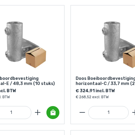
boordbevestiging
Doos Boeiboordbevestigin
al-E / 48,3 mm (10 stuks)
horizontaal-C / 33,7 mm (2
ncl. BTW
€ 324,91 incl. BTW
l. BTW
€ 268,52 excl. BTW