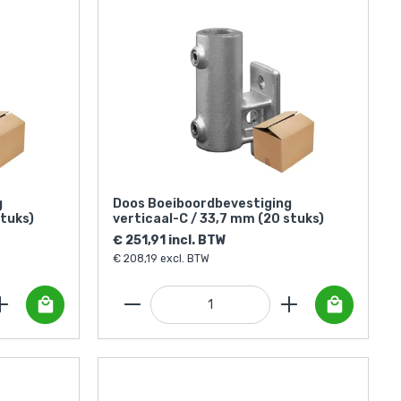
g
Doos Boeiboordbevestiging
stuks)
verticaal-C / 33,7 mm (20 stuks)
€ 251,91 incl. BTW
€ 208,19 excl. BTW