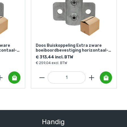
zware
Doos Buiskoppeling Extra zware
zontaal-C
boeiboordbevestiging horizontaal-D
/ 42,4 mm (15 stuks)
€ 313,44 incl. BTW
€ 259,04 excl. BTW
Handig