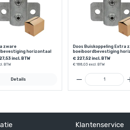
ra zware
Doos Buiskoppeling Extra 
bevestiging horizontaal
boeiboordbevestiging hori
/ 33,7 mm (15 stuks)
27,53 incl. BTW
€ 227,52 incl. BTW
cl. BTW
€ 188,03 excl. BTW
Details
atie
Klantenservice