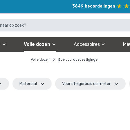
3649
beoordelingen
n
Volle dozen
Accessoires
Me
Volle dozen
Boeiboordbevestigingen
Materiaal
Voor steigerbuis diameter