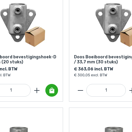
boord bevestigingshoek-D
Doos Boeiboord bevestigi
 (20 stuks)
/ 33,7 mm (30 stuks)
incl. BTW
€ 363,06 incl. BTW
l. BTW
€ 300,05 excl. BTW