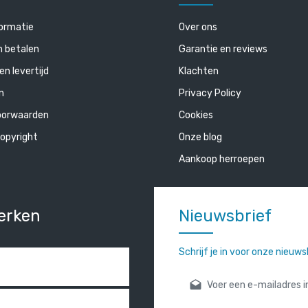
ormatie
Over ons
n betalen
Garantie en reviews
en levertijd
Klachten
n
Privacy Policy
oorwaarden
Cookies
opyright
Onze blog
Aankoop herroepen
erken
Nieuwsbrief
Schrijf je in voor onze nieuw
E-mailadres*
Door verder te gaan bevestigt