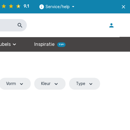
9,1
Service/help
ubels
Inspiratie
TIP!
Vorm
Kleur
Type