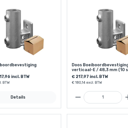
boordbevestiging
Doos Boeiboordbevestigin
verticaal-E / 48,3 mm (10 
17,96 incl. BTW
€ 217,97 incl. BTW
l. BTW
€ 180,14 excl. BTW
Details