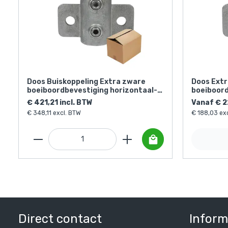
Doos Buiskoppeling Extra zware
Doos Ext
boeiboordbevestiging horizontaal-E
boeiboord
/ 48,3 mm (20 stuks)
€ 421,21 incl. BTW
Vanaf € 2
€ 348,11 excl. BTW
€ 188,03 ex
Direct contact
Inform