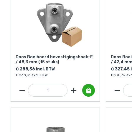
Doos Boeiboord bevestigingshoek-E
Doos Boei
/ 48,3 mm (15 stuks)
/ 42,4 mm
€ 288,36 incl. BTW
€ 327,45 
€ 238,31 excl. BTW
€ 270,62 exc