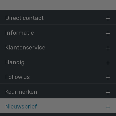
Steigerbuis staal 33,7 mm
Direct contact
/ per meter
€ 9,62 incl. BTW
€ 7,95 excl. BTW
Informatie
Klantenservice
Handig
Follow us
Keurmerken
Nieuwsbrief