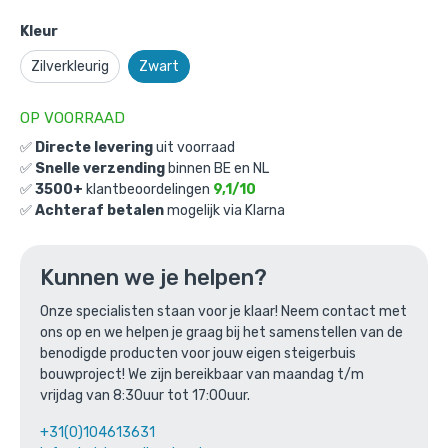
Kleur
Zilverkleurig
Zwart
OP VOORRAAD
✅
Directe levering
uit voorraad
✅
Snelle verzending
binnen BE en NL
Open Kast Bristol: M / 42,4mm /
✅
3500+
klantbeoordelingen
9,1/10
zwart
✅
Achteraf betalen
mogelijk via Klarna
Gekozen aantal: x
1
Productnummer: BMP70101D-ZW-M
Kunnen we je helpen?
€
882,49
incl. BTW
/ stuk
Onze specialisten staan voor je klaar! Neem contact met
€
729,33
excl. BTW
ons op en we helpen je graag bij het samenstellen van de
benodigde producten voor jouw eigen steigerbuis
Ga naar winkelmandje
bouwproject! We zijn bereikbaar van maandag t/m
vrijdag van 8:30uur tot 17:00uur.
of verder winkelen
+31(0)104613631