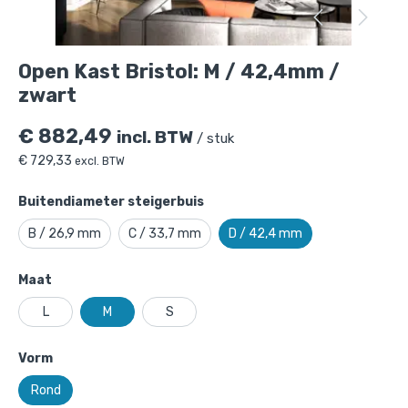
Open Kast Bristol: M / 42,4mm /
zwart
€
882,49
incl. BTW
/ stuk
€
729,33
excl. BTW
Buitendiameter steigerbuis
B / 26,9 mm
C / 33,7 mm
D / 42,4 mm
Maat
L
M
S
Open Kast Bristol: M / 42,4mm / zwart
is
Vorm
toegevoegd aan je winkelmandje
Rond