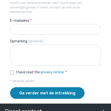
Heeft u uw contractnummer niet? Controleer uw
bevestigingsmail of neem contact op met onze
klantenservice.
E-mailadres
*
Opmerking
(optional)
I have read the
privacy notice
.
*
* Vereiste velden
Ga verder met de intrekking