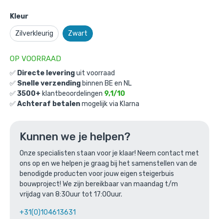
Kleur
Zilverkleurig
Zwart
OP VOORRAAD
✅
Directe levering
uit voorraad
Zwenkwiel (zwart) met rem en
✅
Snelle verzending
binnen BE en NL
✅
3500+
klantbeoordelingen
9,1/10
expander - 50mm diameter-E / 48,3
✅
Achteraf betalen
mogelijk via Klarna
mm
Gekozen aantal: x
1
Kunnen we je helpen?
Productnummer: 3010001ZWE
Onze specialisten staan voor je klaar! Neem contact met
€
21,22
incl. BTW
/ stuk
ons op en we helpen je graag bij het samenstellen van de
€
17,54
excl. BTW
benodigde producten voor jouw eigen steigerbuis
bouwproject! We zijn bereikbaar van maandag t/m
vrijdag van 8:30uur tot 17:00uur.
Ga naar winkelmandje
+31(0)104613631
of verder winkelen