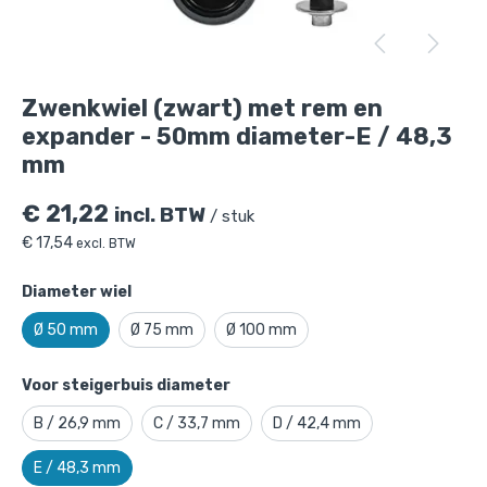
Zwenkwiel (zwart) met rem en
expander - 50mm diameter-E / 48,3
mm
€
21,22
incl. BTW
/ stuk
€
17,54
excl. BTW
Diameter wiel
Ø 50 mm
Ø 75 mm
Ø 100 mm
Voor steigerbuis diameter
Zwenkwiel (zwart) met rem en expander
B / 26,9 mm
C / 33,7 mm
D / 42,4 mm
- 50mm diameter-E / 48,3 mm
is toegevoegd
aan je winkelmandje
E / 48,3 mm