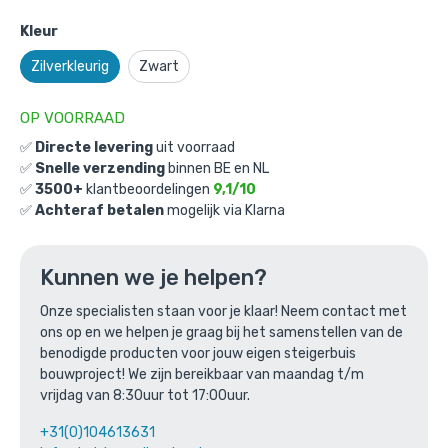
Kleur
Zilverkleurig
Zwart
OP VOORRAAD
✅
Directe levering
uit voorraad
✅
Snelle verzending
binnen BE en NL
Wijnrek Redhill: M / 26,9mm /
✅
3500+
klantbeoordelingen
9,1/10
✅
Achteraf betalen
mogelijk via Klarna
zilverkleurig
Gekozen aantal: x
1
Productnummer: BMP70109B-M
Kunnen we je helpen?
€
241,17
incl. BTW
Onze specialisten staan voor je klaar! Neem contact met
/ stuk
ons op en we helpen je graag bij het samenstellen van de
€
199,31
excl. BTW
benodigde producten voor jouw eigen steigerbuis
bouwproject! We zijn bereikbaar van maandag t/m
Ga naar winkelmandje
vrijdag van 8:30uur tot 17:00uur.
of verder winkelen
+31(0)104613631