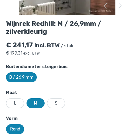
Wijnrek Redhill: M / 26,9mm /
zilverkleurig
€
241,17
incl. BTW
/ stuk
€
199,31
excl. BTW
Buitendiameter steigerbuis
B / 26,9 mm
Maat
L
M
S
Wijnrek Redhill: M / 26,9mm /
Vorm
zilverkleurig
is toegevoegd aan je
winkelmandje
Rond