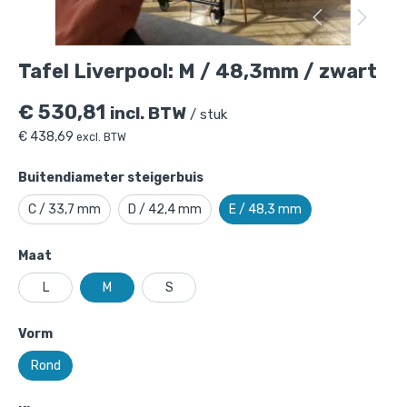
Tafel Liverpool: M / 48,3mm / zwart
€
530,81
incl. BTW
/ stuk
€
438,69
excl. BTW
Buitendiameter steigerbuis
C / 33,7 mm
D / 42,4 mm
E / 48,3 mm
Maat
L
M
S
Vorm
Tafel Liverpool: M / 48,3mm / zwart
is
Rond
toegevoegd aan je winkelmandje