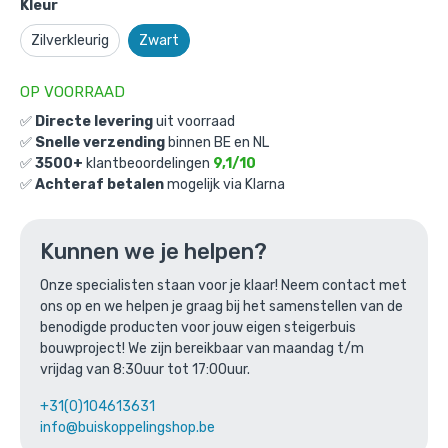
Kleur
Zilverkleurig
Zwart
OP VOORRAAD
✅
Directe levering
uit voorraad
✅
Snelle verzending
binnen BE en NL
✅
3500+
klantbeoordelingen
9,1/10
Tafel Liverpool: M / 48,3mm / zwart
✅
Achteraf betalen
mogelijk via Klarna
Gekozen aantal: x
1
Productnummer: BMP30103E-ZW-M
Kunnen we je helpen?
€
530,81
incl. BTW
/ stuk
Onze specialisten staan voor je klaar! Neem contact met
€
438,69
excl. BTW
ons op en we helpen je graag bij het samenstellen van de
benodigde producten voor jouw eigen steigerbuis
Ga naar winkelmandje
bouwproject! We zijn bereikbaar van maandag t/m
vrijdag van 8:30uur tot 17:00uur.
of verder winkelen
+31(0)104613631
info@buiskoppelingshop.be