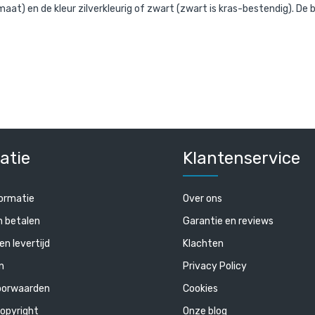
maat) en de kleur zilverkleurig of zwart (zwart is kras-bestendig). D
atie
Klantenservice
ormatie
Over ons
n betalen
Garantie en reviews
en levertijd
Klachten
n
Privacy Policy
oorwaarden
Cookies
opyright
Onze blog