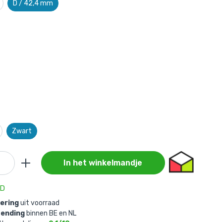
D / 42,4 mm
Zwart
In het winkelmandje
AD
vering
uit voorraad
zending
binnen BE en NL