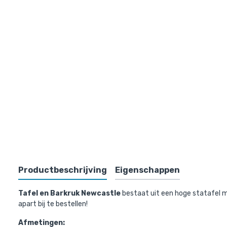
Tafel e
winkelmandj
Productbeschrijving
Eigenschappen
Tafel en Barkruk Newcastle
bestaat uit een hoge statafel me
apart bij te bestellen!
Afmetingen: