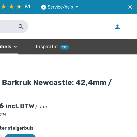
9,1
Service/help
bels
Inspiratie
TIP!
n Barkruk Newcastle: 42,4mm /
6
incl. BTW
/ stuk
 BTW
er steigerbuis