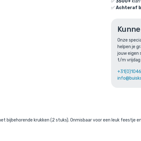
✅
3500+
klan
✅
Achteraf 
n Barkruk Newcastle: 42,4mm / zwart
is toegevoegd aa
e
Kunne
Onze specia
Tafel en Barkruk Newcastle: 42,4m
helpen je g
jouw eigen 
Gekozen aantal: x
1
t/m vrijdag
Productnummer: BMP30108D-ZW
+31(0)104
€
818,46
incl. BTW
/ stuk
info@buisk
€
676,41
excl. BTW
Ga naar winkelmandje
of verder winke
t bijbehorende krukken (2 stuks). Onmisbaar voor een leuk feestje en