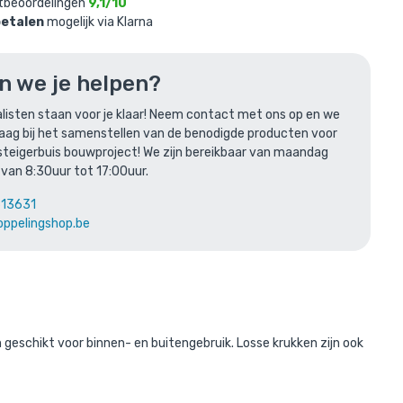
tbeoordelingen
9,1/10
betalen
mogelijk via Klarna
n je
n we je helpen?
listen staan voor je klaar! Neem contact met ons op en we
m / zwart
raag bij het samenstellen van de benodigde producten voor
steigerbuis bouwproject! We zijn bereikbaar van maandag
 van 8:30uur tot 17:00uur.
613631
oppelingshop.be
len
 geschikt voor binnen- en buitengebruik. Losse krukken zijn ook