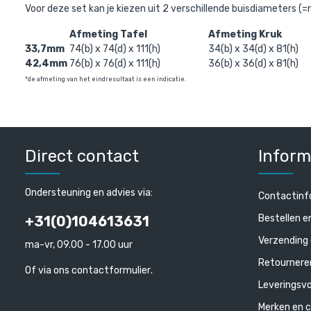
Voor deze set kan je kiezen uit 2 verschillende buisdiameters (=
Afmeting Tafel
Afmeting Kruk
33,7mm
74(b) x 74(d) x 111(h)
34(b) x 34(d) x 81(h)
42,4mm
76(b) x 76(d) x 111(h)
36(b) x 36(d) x 81(h)
*de afmeting van het eindresultaat is een indicatie
.
Direct contact
Inform
Ondersteuning en advies via:
Contactinf
Bestellen e
+31(0)104613631
Verzending 
ma-vr, 09.00 - 17.00 uur
Retournere
Of via ons
contactformulier
.
Leveringsv
Merken en c