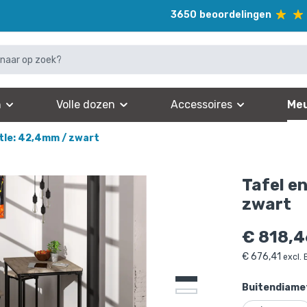
3650
beoordelingen
n
Volle dozen
Accessoires
Meu
tle: 42,4mm / zwart
Tafel e
zwart
€
818,4
€
676,41
excl.
Buitendiamet