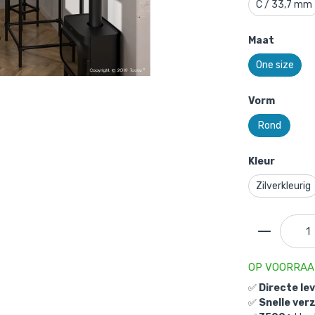
C / 33,7 mm
Maat
One size
Vorm
Rond
Kleur
Zilverkleurig
OP VOORRA
✅
Directe le
✅
Snelle ver