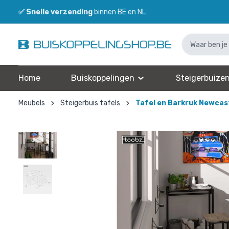
✅
Snelle verzending
binnen BE en NL
Home
Buiskoppelingen
Steigerbuize
Meubels
Steigerbuis tafels
Tafel en Barkruk Newcas