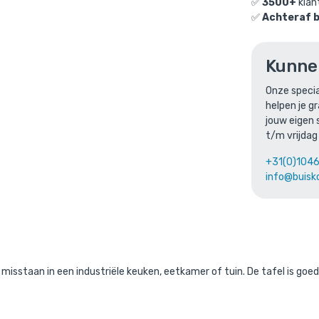
✅
3500+
klan
✅
Achteraf 
irmingham: L / 42,4mm / zilverkleurig
is toegevoegd aa
Kunne
e
Onze specia
helpen je g
Tafel Birmingham: L / 42,4mm / zil
jouw eigen 
t/m vrijdag
Gekozen aantal: x
1
Productnummer: BMP30102D-L
+31(0)104
info@buisk
€
304,96
incl. BTW
/ stuk
€
252,03
excl. BTW
Ga naar winkelmandje
of verder winke
al misstaan in een industriële keuken, eetkamer of tuin. De tafel is go