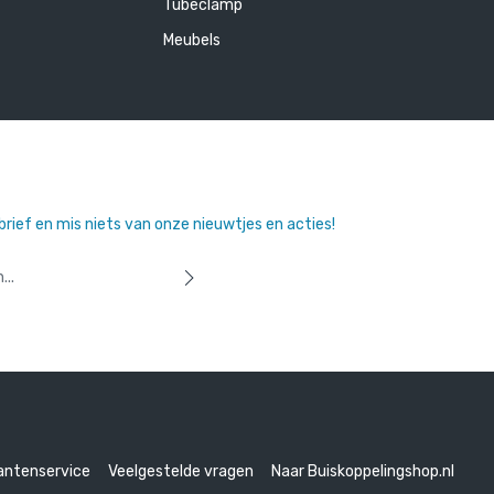
Tubeclamp
Meubels
sbrief en mis niets van onze nieuwtjes en acties!
 u dat u onze
privacyverklaring
hebt
orwaarden
heeft geaccepteerd.
antenservice
Veelgestelde vragen
Naar Buiskoppelingshop.nl