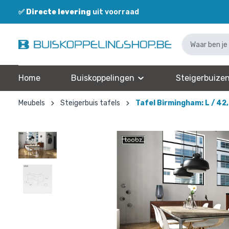
✅
Directe levering
uit voorraad
Home
Buiskoppelingen
Steigerbuize
Meubels
Steigerbuis tafels
Tafel Birmingham: L / 42