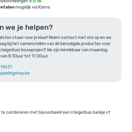
tbeoordelingen
9,1/10
betalen
mogelijk via Klarna
n je
n we je helpen?
listen staan voor je klaar! Neem contact met ons op en we
raag bij het samenstellen van de benodigde producten voor
verkleurig
steigerbuis bouwproject! We zijn bereikbaar van maandag
 van 8:30uur tot 17:00uur.
613631
oppelingshop.be
len
ed te combineren met bijvoorbeeld een steigerbuis bankje of