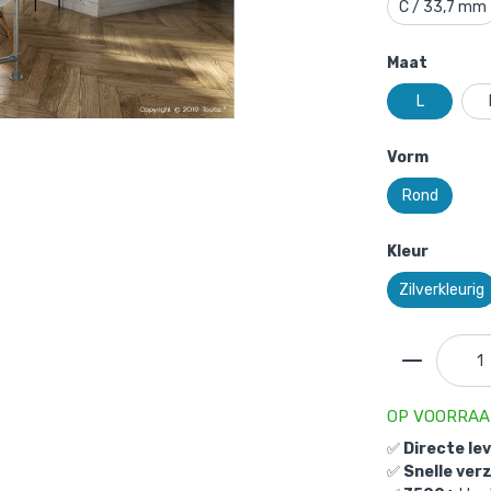
C / 33,7 mm
Maat
L
Vorm
Rond
Kleur
Zilverkleurig
OP VOORRA
✅
Directe le
✅
Snelle ver