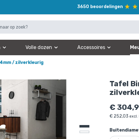
3650
beoordelingen
n
Volle dozen
Accessoires
Meu
,4mm / zilverkleurig
Tafel B
zilverkl
€
304,
€
252,03
excl.
Buitendiamet