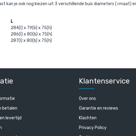
ast kan je ook nog kiezen uit 3 verschillende buis diameters (=maat) en
L
284(l) x 79(b) x 75(h)
286(l) x 80(b) x 75(h)
287(l) x 80(b) x 75(h)
atie
Klantenservice
ormatie
Over ons
n betalen
Garantie en reviews
en levertijd
Klachten
n
Privacy Policy