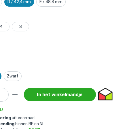
D / 42,4 mm
E / 48,3 mm
M
S
Zwart
In het winkelmandje
AD
vering
uit voorraad
zending
binnen BE en NL