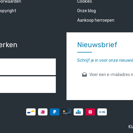
oorwaarden
Cookies
opyright
Onze blog
Aankoop herroepen
erken
Nieuwsbrief
Schrijf je in voor onze nieuw
E-mailadres*
Door verder te gaan bevestigt
gelezen en onze
algemene vo
Kl