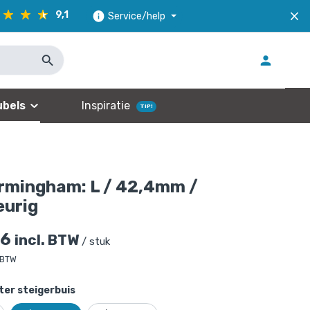
9,1
Service/help
bels
Inspiratie
TIP!
irmingham: L / 42,4mm /
eurig
96
incl. BTW
/ stuk
 BTW
er steigerbuis