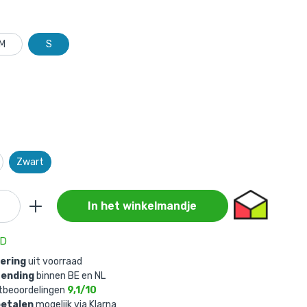
M
S
Zwart
In het winkelmandje
AD
vering
uit voorraad
zending
binnen BE en NL
tbeoordelingen
9,1/10
betalen
mogelijk via Klarna