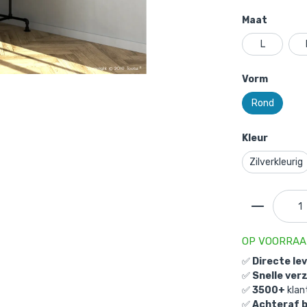
Maat
L
Vorm
Rond
Kleur
Zilverkleurig
OP VOORRA
✅
Directe le
✅
Snelle ver
✅
3500+
klan
✅
Achteraf 