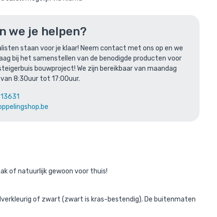
n we je helpen?
winkelmandje
listen staan voor je klaar! Neem contact met ons op en we
raag bij het samenstellen van de benodigde producten voor
wart
steigerbuis bouwproject! We zijn bereikbaar van maandag
 van 8:30uur tot 17:00uur.
613631
oppelingshop.be
len
aak of natuurlijk gewoon voor thuis!
ilverkleurig of zwart (zwart is kras-bestendig). De buitenmaten