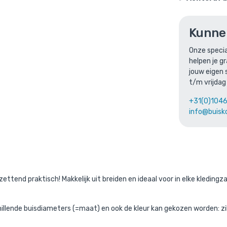
Kunne
rek Cardiff - S / 26,9 mm / zwart
is toegevoegd aan je 
Onze specia
helpen je g
Kledingrek Cardiff - S / 26,9 mm / z
jouw eigen 
Gekozen aantal: x
1
t/m vrijdag
Productnummer: BMP60102B-ZW-S
+31(0)104
€
153,10
incl. BTW
info@buisk
/ stuk
€
126,53
excl. BTW
Ga naar winkelmandje
of verder winke
ettend praktisch! Makkelijk uit breiden en ideaal voor in elke kledingz
schillende buisdiameters (=maat) en ook de kleur kan gekozen worden: z