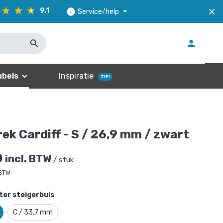
9,1
Service/help
bels
Inspiratie
TIP!
rek Cardiff - S / 26,9 mm / zwart
0
incl. BTW
/ stuk
 BTW
er steigerbuis
C / 33,7 mm