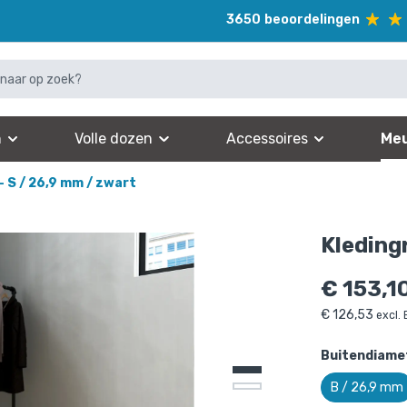
3650
beoordelingen
n
Volle dozen
Accessoires
Meu
 - S / 26,9 mm / zwart
Kleding
€
153,1
€
126,53
excl.
Buitendiamet
B / 26,9 mm