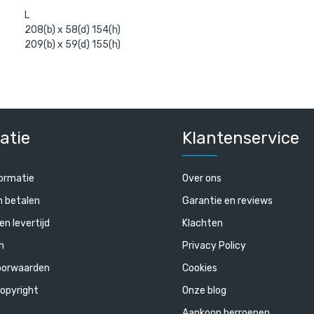
L
208(b) x 58(d) 154(h)
209(b) x 59(d) 155(h)
atie
Klantenservice
ormatie
Over ons
n betalen
Garantie en reviews
en levertijd
Klachten
n
Privacy Policy
oorwaarden
Cookies
opyright
Onze blog
Aankoop herroepen