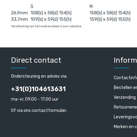
S
M
26,9mm
108(b) x 58(d) 154(h)
158(b) x 58(d) 154(h)
33,7mm
109(b) x 59(d) 155(h)
159(b) x 59(d) 155(h)
*de afmeting van het eindresultaat is een indicatie.
Direct contact
Inform
Ondersteuning en advies via:
Contactinf
Bestellen e
+31(0)104613631
Verzending 
ma-vr, 09.00 - 17.00 uur
Retournere
Of via ons
contactformulier
.
Leveringsv
Merken en c