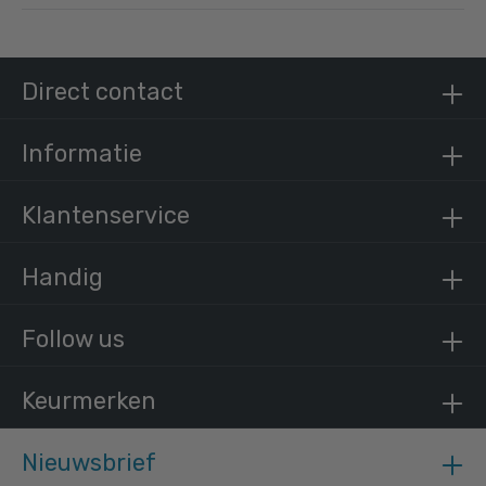
Doos inslagdop metaal-B / 26,9 mm (400
stuks)
€ 1.155,70 incl. BTW
Direct contact
€ 955,12 excl. BTW
Informatie
Klantenservice
Handig
Follow us
Keurmerken
Nieuwsbrief