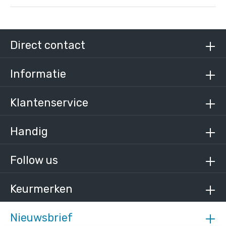
Steigerbuis staal 42,4 mm
/ per meter
€ 13,25 incl. BTW
Direct contact
€ 10,95 excl. BTW
Informatie
Klantenservice
Handig
Follow us
Keurmerken
Nieuwsbrief