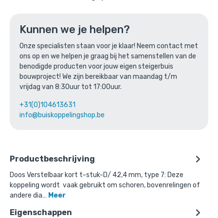
Ga naar winkelmandje
of verder winkelen
Kunnen we je helpen?
Onze specialisten staan voor je klaar! Neem contact met
ons op en we helpen je graag bij het samenstellen van de
Bovenstaande product wordt vaak
benodigde producten voor jouw eigen steigerbuis
bouwproject! We zijn bereikbaar van maandag t/m
gecombineerd met:
vrijdag van 8:30uur tot 17:00uur.
+31(0)104613631
info@buiskoppelingshop.be
Productbeschrijving
Doos Verstelbaar kort t-stuk-D/ 42,4 mm, type 7: Deze
koppeling wordt vaak gebruikt om schoren, bovenrelingen of
andere dia…
Meer
Eigenschappen