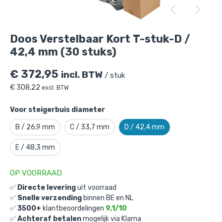
Doos Verstelbaar Kort T-stuk-D / 42,4
mm (30 stuks)
is toegevoegd aan je
winkelmandje
Doos Verstelbaar Kort T-stuk-D /
42,4 mm (30 stuks)
€
372,95
incl. BTW
/ stuk
€
308,22
excl. BTW
Voor steigerbuis diameter
B / 26,9 mm
C / 33,7 mm
D / 42,4 mm
Doos Verstelbaar Kort T-stuk-D / 42,4
mm (30 stuks)
E / 48,3 mm
Gekozen aantal: x
1
Productnummer: D101007D
OP VOORRAAD
✅
Directe levering
uit voorraad
€
372,95
incl. BTW
/ stuk
✅
Snelle verzending
binnen BE en NL
€
308,22
excl. BTW
✅
3500+
klantbeoordelingen
9,1/10
✅
Achteraf betalen
mogelijk via Klarna