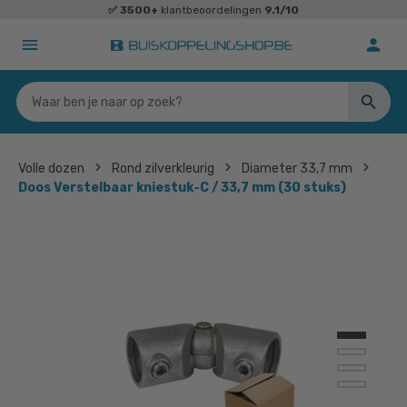
✅
3500+
klantbeoordelingen
9.1/10
Volle dozen
Rond zilverkleurig
Diameter 33,7 mm
Doos Verstelbaar kniestuk-C / 33,7 mm (30 stuks)