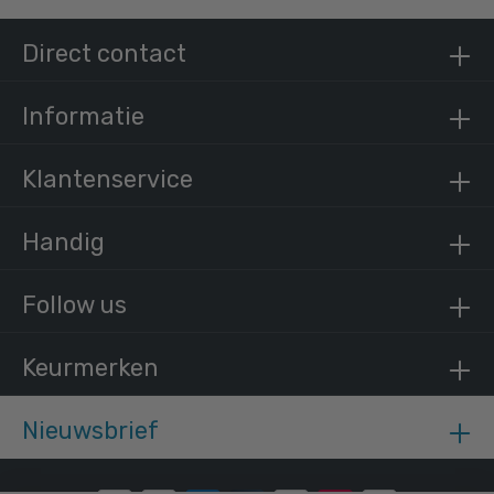
Steigerbuis staal 33,7 mm
Direct contact
/ per meter
€ 9,62 incl. BTW
€ 7,95 excl. BTW
Informatie
Klantenservice
Handig
Follow us
Keurmerken
Nieuwsbrief