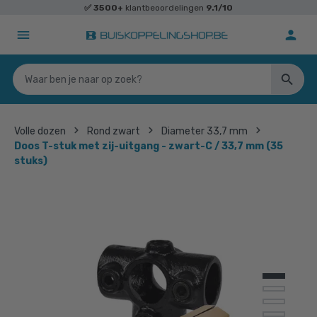
✅
3500+
klantbeoordelingen
9.1/10
Volle dozen
Rond zwart
Diameter 33,7 mm
Doos T-stuk met zij-uitgang - zwart-C / 33,7 mm (35
stuks)