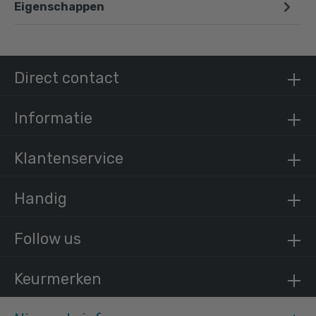
Eigenschappen
Steigerbuis zwart staal 33,7 mm
/ per meter
€ 14,94 incl. BTW
Direct contact
€ 12,35 excl. BTW
Informatie
Klantenservice
Handig
Follow us
Keurmerken