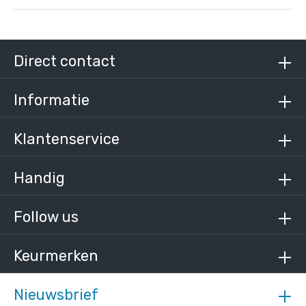
Steigerbuis zwart staal 48,3 mm
/ per meter
€ 21,72 incl. BTW
Direct contact
€ 17,95 excl. BTW
Informatie
Klantenservice
Handig
Follow us
Keurmerken
Nieuwsbrief