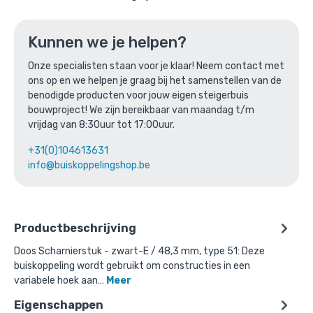
Ga naar winkelmandje
of verder winkelen
Kunnen we je helpen?
Onze specialisten staan voor je klaar! Neem contact met
ons op en we helpen je graag bij het samenstellen van de
Bovenstaande product wordt vaak
benodigde producten voor jouw eigen steigerbuis
gecombineerd met:
bouwproject! We zijn bereikbaar van maandag t/m
vrijdag van 8:30uur tot 17:00uur.
+31(0)104613631
info@buiskoppelingshop.be
Productbeschrijving
Doos Scharnierstuk - zwart-E / 48,3 mm, type 51: Deze
buiskoppeling wordt gebruikt om constructies in een
variabele hoek aan…
Meer
Eigenschappen