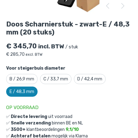
Doos Scharnierstuk - zwart-E / 48,3 mm
(20 stuks)
is toegevoegd aan je winkelmandje
Doos Scharnierstuk - zwart-E / 48,3
mm (20 stuks)
€
345,70
incl. BTW
/ stuk
€
285,70
excl. BTW
Voor steigerbuis diameter
Doos Scharnierstuk - zwart-E / 48,3
B / 26,9 mm
C / 33,7 mm
D / 42,4 mm
mm (20 stuks)
E / 48,3 mm
Gekozen aantal: x
1
Productnummer: D101051ZWE
OP VOORRAAD
€
345,70
incl. BTW
✅
Directe levering
uit voorraad
/ stuk
✅
Snelle verzending
binnen BE en NL
€
285,70
excl. BTW
✅
3500+
klantbeoordelingen
9,1/10
✅
Achteraf betalen
mogelijk via Klarna