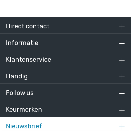
Steigerbuis zwart staal 33,7 mm
/ per meter
€ 14,94 incl. BTW
Direct contact
€ 12,35 excl. BTW
Informatie
Klantenservice
Handig
Follow us
Keurmerken
Nieuwsbrief