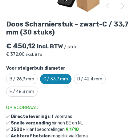
Doos Scharnierstuk - zwart-C / 33,7 mm
(30 stuks)
is toegevoegd aan je winkelmandje
Doos Scharnierstuk - zwart-C / 33,7
mm (30 stuks)
€
450,12
incl. BTW
/ stuk
€
372,00
excl. BTW
Voor steigerbuis diameter
Doos Scharnierstuk - zwart-C / 33,7
B / 26,9 mm
C / 33,7 mm
D / 42,4 mm
mm (30 stuks)
E / 48,3 mm
Gekozen aantal: x
1
Productnummer: D101051ZWC
OP VOORRAAD
€
450,12
incl. BTW
✅
Directe levering
uit voorraad
/ stuk
✅
Snelle verzending
binnen BE en NL
€
372,00
excl. BTW
✅
3500+
klantbeoordelingen
9,1/10
✅
Achteraf betalen
mogelijk via Klarna