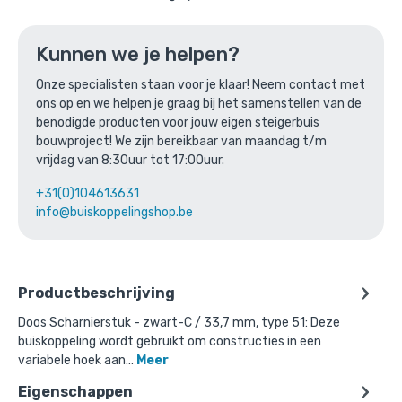
Ga naar winkelmandje
of verder winkelen
Kunnen we je helpen?
Onze specialisten staan voor je klaar! Neem contact met
ons op en we helpen je graag bij het samenstellen van de
Bovenstaande product wordt vaak
benodigde producten voor jouw eigen steigerbuis
gecombineerd met:
bouwproject! We zijn bereikbaar van maandag t/m
vrijdag van 8:30uur tot 17:00uur.
+31(0)104613631
info@buiskoppelingshop.be
Productbeschrijving
Doos Scharnierstuk - zwart-C / 33,7 mm, type 51: Deze
buiskoppeling wordt gebruikt om constructies in een
variabele hoek aan…
Meer
Eigenschappen