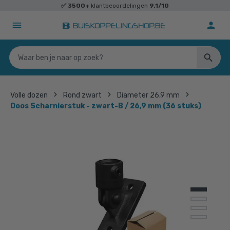
✅
3500+
klantbeoordelingen
9.1/10
Volle dozen
Rond zwart
Diameter 26,9 mm
Doos Scharnierstuk - zwart-B / 26,9 mm (36 stuks)