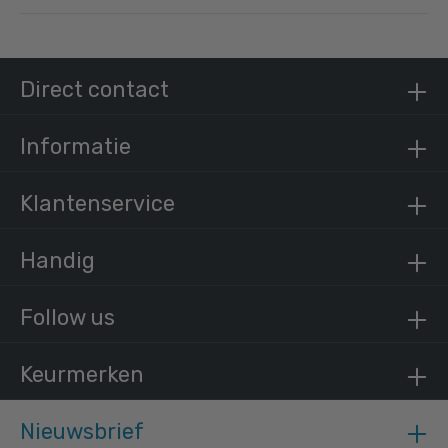
Steigerbuis zwart staal 26,9 mm
/ per meter
€ 11,31 incl. BTW
Direct contact
€ 9,35 excl. BTW
Informatie
Klantenservice
Handig
Follow us
Keurmerken
Nieuwsbrief