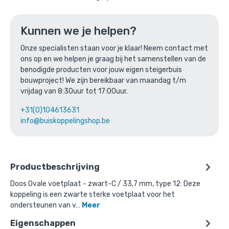
Ga naar winkelmandje
of verder winkelen
Kunnen we je helpen?
Onze specialisten staan voor je klaar! Neem contact met
ons op en we helpen je graag bij het samenstellen van de
Bovenstaande product wordt vaak
benodigde producten voor jouw eigen steigerbuis
bouwproject! We zijn bereikbaar van maandag t/m
gecombineerd met:
vrijdag van 8:30uur tot 17:00uur.
+31(0)104613631
info@buiskoppelingshop.be
Productbeschrijving
Doos Ovale voetplaat - zwart-C / 33,7 mm, type 12: Deze
koppeling is een zwarte sterke voetplaat voor het
ondersteunen van v…
Meer
Eigenschappen