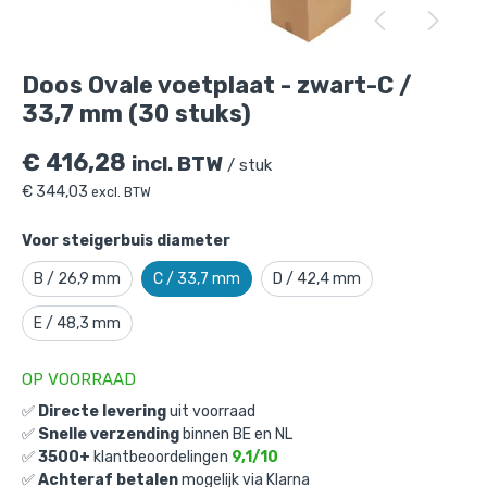
Doos Ovale voetplaat - zwart-C / 33,7
mm (30 stuks)
is toegevoegd aan je
winkelmandje
Doos Ovale voetplaat - zwart-C /
33,7 mm (30 stuks)
€
416,28
incl. BTW
/ stuk
€
344,03
excl. BTW
Voor steigerbuis diameter
B / 26,9 mm
C / 33,7 mm
D / 42,4 mm
Doos Ovale voetplaat - zwart-C / 33,7
mm (30 stuks)
E / 48,3 mm
Gekozen aantal: x
1
Productnummer: D101012ZWC
OP VOORRAAD
✅
Directe levering
uit voorraad
€
416,28
incl. BTW
/ stuk
✅
Snelle verzending
binnen BE en NL
€
344,03
excl. BTW
✅
3500+
klantbeoordelingen
9,1/10
✅
Achteraf betalen
mogelijk via Klarna