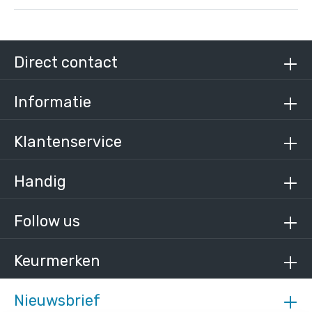
Steigerbuis zwart staal 33,7 mm
/ per meter
€ 15,67 incl. BTW
Direct contact
€ 12,95 excl. BTW
Informatie
Klantenservice
Handig
Follow us
Keurmerken
Nieuwsbrief