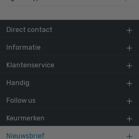
Steigerbuis staal 48,3 mm
Direct contact
/ per meter
€ 15,13 incl. BTW
€ 12,50 excl. BTW
Informatie
Klantenservice
Handig
Follow us
Keurmerken
Nieuwsbrief