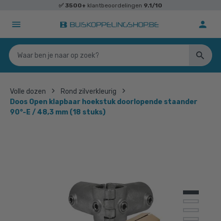
✅
3500+
klantbeoordelingen
9.1/10
Volle dozen
Rond zilverkleurig
Doos Open klapbaar hoekstuk doorlopende staander
90°-E / 48,3 mm (18 stuks)