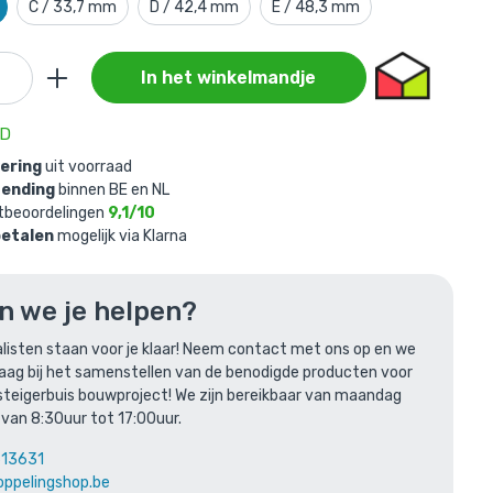
C / 33,7 mm
D / 42,4 mm
E / 48,3 mm
In het winkelmandje
AD
vering
uit voorraad
zending
binnen BE en NL
egevoegd
tbeoordelingen
9,1/10
betalen
mogelijk via Klarna
/ 26,9
n we je helpen?
listen staan voor je klaar! Neem contact met ons op en we
raag bij het samenstellen van de benodigde producten voor
steigerbuis bouwproject! We zijn bereikbaar van maandag
 van 8:30uur tot 17:00uur.
613631
oppelingshop.be