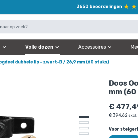
3650
beoordelingen
n
Volle dozen
Accessoires
Me
gdeel dubbele lip - zwart-B / 26,9 mm (60 stuks)
Doos Oo
mm (60 
€
477,4
€
394,62
excl.
Voor steiger