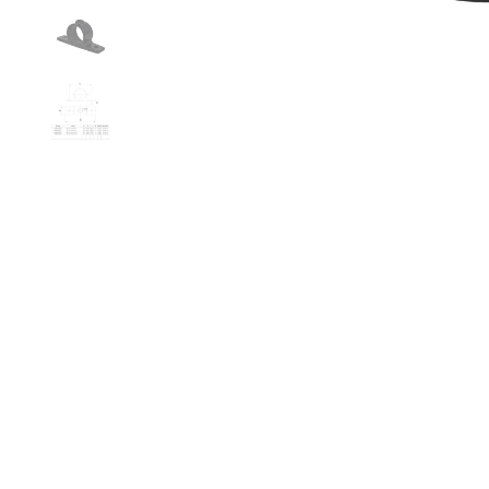
Doos Oo
aan je wink