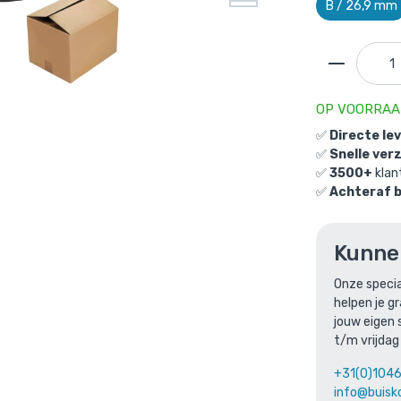
B / 26,9 mm
OP VOORRA
✅
Directe le
✅
Snelle ver
gdeel dubbele lip - zwart-B / 26,9 mm (60 stuks)
is to
✅
3500+
klan
elmandje
✅
Achteraf 
Doos Oogdeel dubbele lip - zwart-B 
Kunne
mm (60 stuks)
Onze specia
Gekozen aantal: x
1
helpen je g
Productnummer: D101056ZWB
jouw eigen 
€
477,49
t/m vrijdag
incl. BTW
/ stuk
€
394,62
excl. BTW
+31(0)104
info@buisk