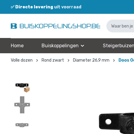
✅
Directe levering
uit voorraad
✅
Home
Buiskoppelingen
Steigerbuize
Volle dozen
Rond zwart
Diameter 26,9 mm
Doos Oo