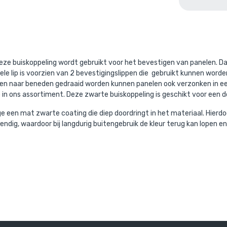
Ga naar winkelmandje
of verder winke
aande product wordt vaak gecombine
ze buiskoppeling wordt gebruikt voor het bevestigen van panelen. Da
e lip is voorzien van 2 bevestigingslippen die gebruikt kunnen worde
pen naar beneden gedraaid worden kunnen panelen ook verzonken in ee
 in ons assortiment. Deze zwarte buiskoppeling is geschikt voor een d
 een mat zwarte coating die diep doordringt in het materiaal. Hierd
ndig, waardoor bij langdurig buitengebruik de kleur terug kan lopen e
s zwart staal 26,9 mm
Steigerbuis zwart alumin
/ per meter
/ per mete
l. BTW
€ 11,74 incl. BTW
BTW
€ 9,70 excl. BTW