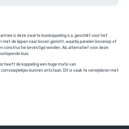
len
erd met:
armee is deze zwarte buiskoppeling o.a. geschikt voor het
n met de lippen naar boven gericht, waarbij panelen bovenop of
n constructie bevestigd worden. Als alternatief voor deze
oorlopende buis.
oor heeft de koppeling een hoge mate van
n corrosieplekjes kunnen ontstaan. Dit is vaak te verwijderen met
ium 26,9 mm
r