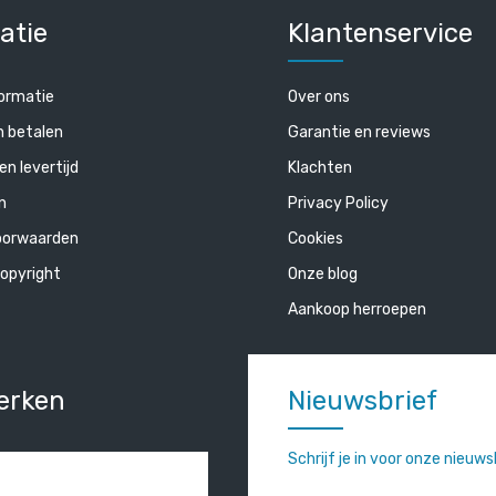
atie
Klantenservice
ormatie
Over ons
n betalen
Garantie en reviews
en levertijd
Klachten
n
Privacy Policy
oorwaarden
Cookies
opyright
Onze blog
Aankoop herroepen
erken
Nieuwsbrief
Schrijf je in voor onze nieuw