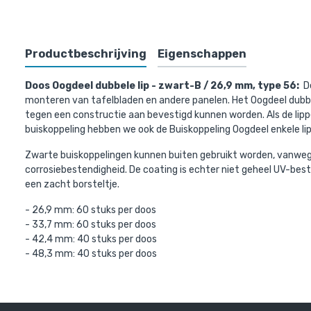
Productbeschrijving
Eigenschappen
Bovenst
Doos Oogdeel dubbele lip - zwart-B / 26,9 mm, type 56:
De
monteren van tafelbladen en andere panelen. Het Oogdeel dubbel
tegen een constructie aan bevestigd kunnen worden. Als de lip
buiskoppeling hebben we ook de Buiskoppeling Oogdeel enkele lip
Zwarte buiskoppelingen kunnen buiten gebruikt worden, vanwege
corrosiebestendigheid. De coating is echter niet geheel UV-beste
een zacht borsteltje.
- 26,9 mm: 60 stuks per doos
- 33,7 mm: 60 stuks per doos
- 42,4 mm: 40 stuks per doos
- 48,3 mm: 40 stuks per doos
Steigerbui
€ 11,31 inc
€ 9,35 excl. 