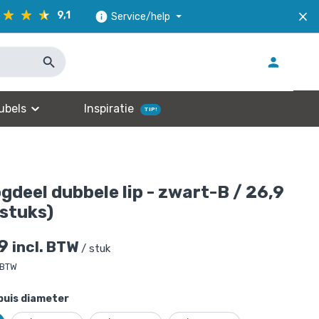
9,1
Service/help
ubels
Inspiratie
TIP!
gdeel dubbele lip - zwart-B / 26,9
stuks)
9
incl. BTW
/ stuk
 BTW
buis diameter