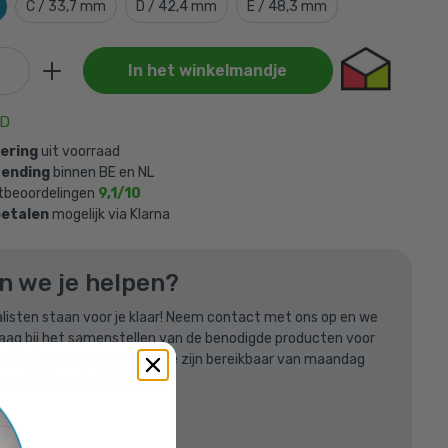
C / 33,7 mm
D / 42,4 mm
E / 48,3 mm
In het winkelmandje
AD
vering
uit voorraad
zending
binnen BE en NL
gd aan je
tbeoordelingen
9,1/10
betalen
mogelijk via Klarna
9 mm (80
n we je helpen?
listen staan voor je klaar! Neem contact met ons op en we
raag bij het samenstellen van de benodigde producten voor
steigerbuis bouwproject! We zijn bereikbaar van maandag
 van 8:30uur tot 17:00uur.
613631
oppelingshop.be