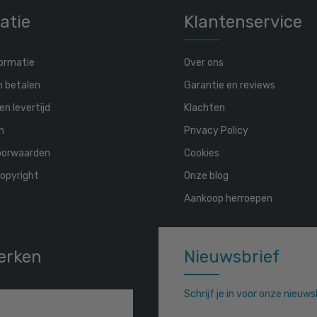
atie
Klantenservice
ormatie
Over ons
n betalen
Garantie en reviews
en levertijd
Klachten
n
Privacy Policy
oorwaarden
Cookies
opyright
Onze blog
Aankoop herroepen
erken
Nieuwsbrief
Schrijf je in voor onze nieuw