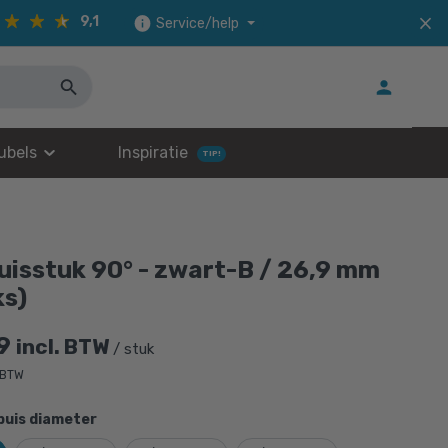
9,1
Service/help
ubels
Inspiratie
TIP!
uisstuk 90° - zwart-B / 26,9 mm
ks)
9
incl. BTW
/ stuk
 BTW
buis diameter