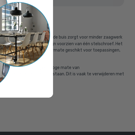
len
erd met:
waarbij het intact laten van de buis zorgt voor minder zaagwerk
deelten van de buisklem zijn voorzien van één stelschroef. Het
buizen is deze buisklem uitermate geschikt voor toepassingen,
oor heeft de koppeling een hoge mate van
n corrosieplekjes kunnen ontstaan. Dit is vaak te verwijderen met
ium 26,9 mm
r