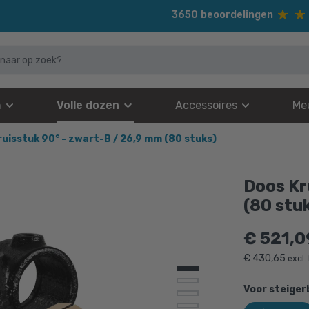
3650
beoordelingen
n
Volle dozen
Accessoires
Me
ruisstuk 90° - zwart-B / 26,9 mm (80 stuks)
Doos Kr
(80 stu
€
521,0
€
430,65
excl.
Voor steiger