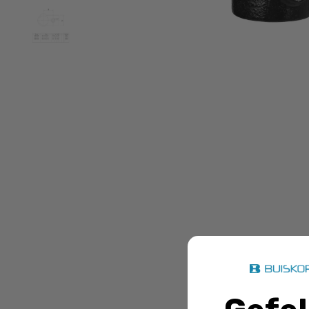
Doos Kr
winkelmandj