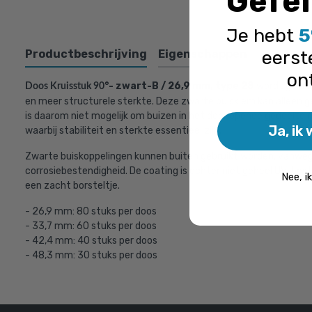
Gefel
Je hebt
5
eerst
Productbeschrijving
Eigenschappen
Bovenst
on
°- zwart-B / 26,9 mm, type 28
wordt gebrui
Doos Kruisstuk 90
en meer structurele sterkte. Deze zwarte buisklem kan alleen g
is daarom niet mogelijk om buizen in het doorlopende gedeelte 
Ja, ik 
waarbij stabiliteit en sterkte essentieel zijn.
Zwarte buiskoppelingen kunnen buiten gebruikt worden, vanwege
corrosiebestendigheid. De coating is echter niet geheel UV-beste
Nee, i
een zacht borsteltje.
- 26,9 mm: 80 stuks per doos
- 33,7 mm: 60 stuks per doos
- 42,4 mm: 40 stuks per doos
- 48,3 mm: 30 stuks per doos
Steigerbui
€ 11,31 inc
€ 9,35 excl. 