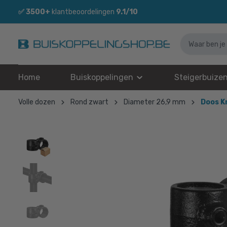
✅
3500+
klantbeoordelingen
9.1/10
Home
Buiskoppelingen
Steigerbuize
Volle dozen
Rond zwart
Diameter 26,9 mm
Doos K