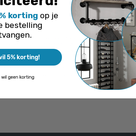
iciteerd
!
Ga naar winkelmandje
of verder winke
% korting
op je
e bestelling
aande product wordt vaak gecombine
tvangen.
kt om doorlopende steigerbuizen kruislings met elkaar te verbinden, 
ebruikt worden voor doorlopende buizen, doordat beide doorlopende ge
met elkaar verbinden. Door het gebruik van doorlopende, ongezaagde 
wil 5% korting!
 een mat zwarte coating die diep doordringt in het materiaal. Hierd
ndig, waardoor bij langdurig buitengebruik de kleur terug kan lopen e
k wil geen korting
s zwart staal 26,9 mm
Steigerbuis zwart alumin
/ per meter
/ per mete
l. BTW
€ 11,74 incl. BTW
BTW
€ 9,70 excl. BTW