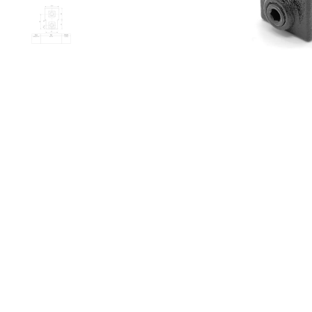
Doos Ko
je winkelma