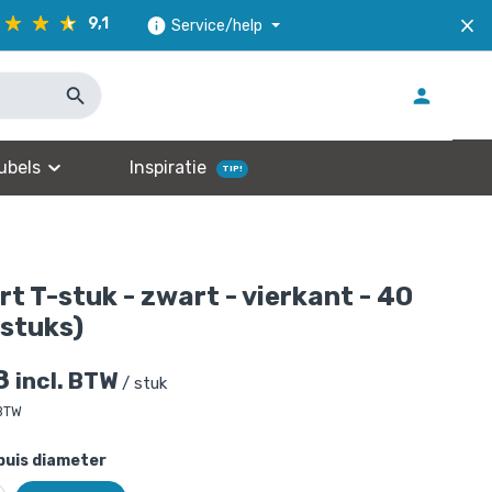
9,1
Service/help
ubels
Inspiratie
TIP!
t T-stuk - zwart - vierkant - 40
stuks)
8
incl. BTW
/ stuk
 BTW
buis diameter