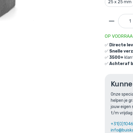
25 x 25 mm
OP VOORRA
✅
Directe le
rt T-stuk - zwart - vierkant - 40 mm (20 stuks)
is toe
✅
Snelle ver
ndje
✅
3500+
klan
✅
Achteraf 
Doos Kort T-stuk - zwart - vierkant
(20 stuks)
Kunne
Gekozen aantal: x
1
Onze specia
Productnummer: D101002ZW-40
helpen je g
€
175,38
jouw eigen 
incl. BTW
/ stuk
t/m vrijdag
€
144,94
excl. BTW
+31(0)104
Ga naar winkelmandje
of verder winke
info@buisk