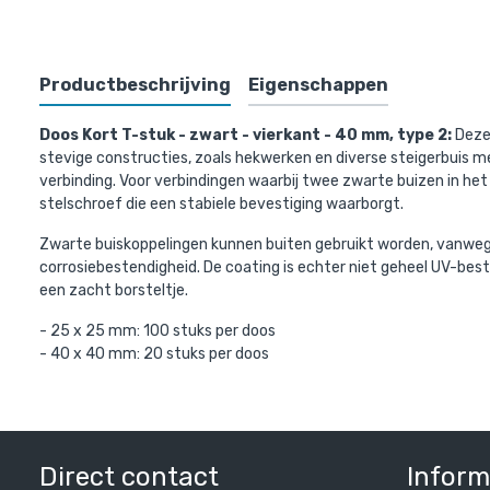
Bovenst
Productbeschrijving
Eigenschappen
Doos Kort T-stuk - zwart - vierkant - 40 mm, type 2:
Deze 
stevige constructies, zoals hekwerken en diverse steigerbuis me
verbinding. Voor verbindingen waarbij twee zwarte buizen in he
stelschroef die een stabiele bevestiging waarborgt.
Zwarte buiskoppelingen kunnen buiten gebruikt worden, vanwege
corrosiebestendigheid. De coating is echter niet geheel UV-beste
een zacht borsteltje.
- 25 x 25 mm: 100 stuks per doos
- 40 x 40 mm: 20 stuks per doos
Vierkante s
40 mm
€ 19,30 inc
€ 15,95 excl.
Direct contact
Inform