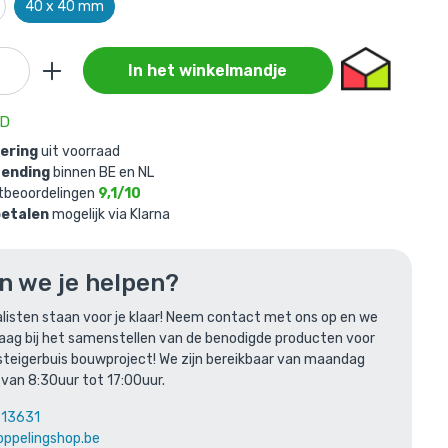
40 x 40 mm
In het winkelmandje
AD
vering
uit voorraad
gevoegd aan
zending
binnen BE en NL
tbeoordelingen
9,1/10
betalen
mogelijk via Klarna
 - 40 mm
n we je helpen?
listen staan voor je klaar! Neem contact met ons op en we
raag bij het samenstellen van de benodigde producten voor
steigerbuis bouwproject! We zijn bereikbaar van maandag
 van 8:30uur tot 17:00uur.
613631
len
oppelingshop.be