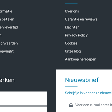
ormatie
Over ons
n betalen
Garantie en reviews
en levertijd
Klachten
n
Privacy Policy
oorwaarden
Cookies
opyright
Onze blog
Aankoop herroepen
erken
Nieuwsbrief
Schrijf je in voor onze nieuw
E-mailadres*