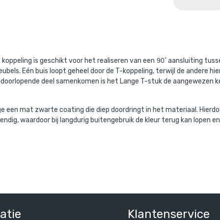
aande product wordt vaak gecombine
koppeling is geschikt voor het realiseren van een
90
˚ aansluiting tus
ubels. Eén buis loopt geheel door de T-koppeling, terwijl de andere h
t doorlopende deel samenkomen is het Lange T-stuk de aangewezen keu
 een mat zwarte coating die diep doordringt in het materiaal. Hierd
ndig, waardoor bij langdurig buitengebruik de kleur terug kan lopen e
talen buizen zwart: 40 x
/ per meter
l. BTW
 BTW
atie
Klantenservice