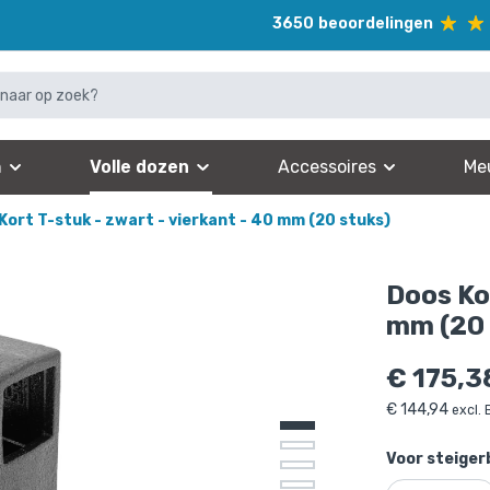
3650
beoordelingen
n
Volle dozen
Accessoires
Me
Kort T-stuk - zwart - vierkant - 40 mm (20 stuks)
Doos Kor
mm (20 
€
175,3
€
144,94
excl.
Voor steiger