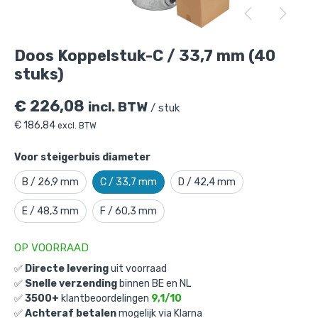
Doos Koppelstuk-C / 33,7 mm (40 stuks)
is toegevoegd aan je winkelmandje
Doos Koppelstuk-C / 33,7 mm (40
stuks)
€
226,08
incl. BTW
/ stuk
€
186,84
excl. BTW
Voor steigerbuis diameter
B / 26,9 mm
C / 33,7 mm
D / 42,4 mm
Doos Koppelstuk-C / 33,7 mm (40
stuks)
E / 48,3 mm
F / 60,3 mm
Gekozen aantal: x
1
Productnummer: D101008C
OP VOORRAAD
✅
Directe levering
uit voorraad
€
226,08
incl. BTW
/ stuk
✅
Snelle verzending
binnen BE en NL
€
186,84
excl. BTW
✅
3500+
klantbeoordelingen
9,1/10
✅
Achteraf betalen
mogelijk via Klarna