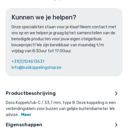
Ga naar winkelmandje
Kunnen we je helpen?
of verder winkelen
Onze specialisten staan voor je klaar! Neem contact met
ons op en we helpen je graag bij het samenstellen van de
Bovenstaande product wordt vaak
benodigde producten voor jouw eigen steigerbuis
bouwproject! We zijn bereikbaar van maandag t/m
gecombineerd met:
vrijdag van 8:30uur tot 17:00uur.
+31(0)104613631
info@buiskoppelingshop.be
Productbeschrijving
Doos Koppelstuk-C / 33,7 mm, type 8: Deze koppeling is een
verbindingsklem voor buizen van gelijke buitendiameter. We
advise…
Meer
Eigenschappen