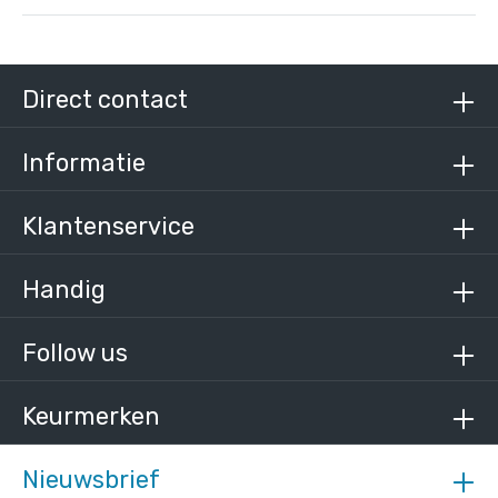
Steigerbuis staal 33,7 mm
/ per meter
€ 10,83 incl. BTW
Direct contact
€ 8,95 excl. BTW
Informatie
Klantenservice
Handig
Follow us
Keurmerken
Nieuwsbrief