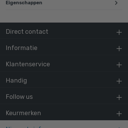
Eigenschappen
Steigerbuis staal 42,4 mm
/ per meter
€ 12,40 incl. BTW
Direct contact
€ 10,25 excl. BTW
Informatie
Klantenservice
Handig
Follow us
Keurmerken