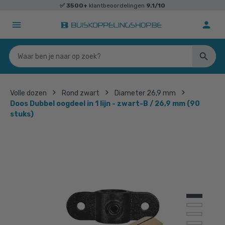
✅
3500+
klantbeoordelingen
9.1/10
Volle dozen
Rond zwart
Diameter 26,9 mm
Doos Dubbel oogdeel in 1 lijn - zwart-B / 26,9 mm (90
stuks)