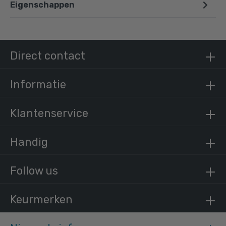
Eigenschappen
Steigerbuis zwart staal 26,9 mm
/ per meter
€ 11,31 incl. BTW
Direct contact
€ 9,35 excl. BTW
Informatie
Klantenservice
Handig
Follow us
Keurmerken