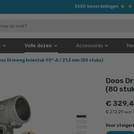
3650
beoordelingen
n
Volle dozen
Accessoires
Me
os Drieweg kniestuk 90°-A / 21,3 mm (80 stuks)
Doos Dr
(80 stu
€
329,4
€
272,29
excl.
Voor steiger