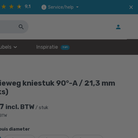
9,1
Service/help
ubels
Inspiratie
TIP!
ieweg kniestuk 90°-A / 21,3 mm
ks)
7
incl. BTW
/ stuk
 BTW
buis diameter