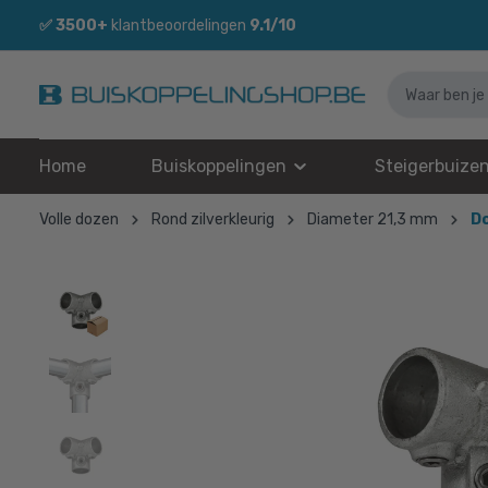
✅
3500+
klantbeoordelingen
9.1/10
Home
Buiskoppelingen
Steigerbuize
Volle dozen
Rond zilverkleurig
Diameter 21,3 mm
Do