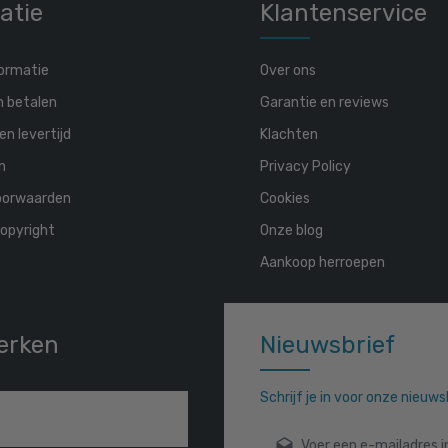
atie
Klantenservice
ormatie
Over ons
n betalen
Garantie en reviews
en levertijd
Klachten
n
Privacy Policy
oorwaarden
Cookies
opyright
Onze blog
Aankoop herroepen
erken
Nieuwsbrief
Schrijf je in voor onze nieuw
E-mailadres*