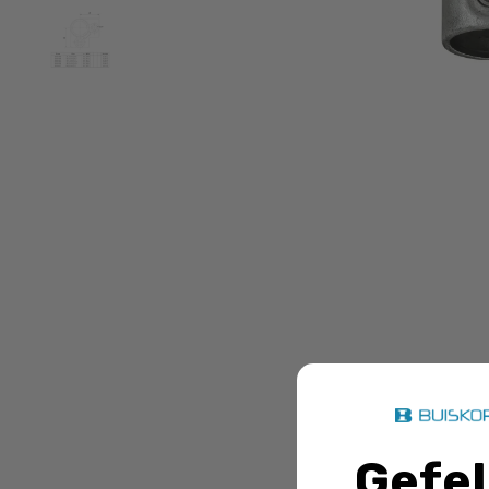
Doos Dr
winkelmandj
Gefel