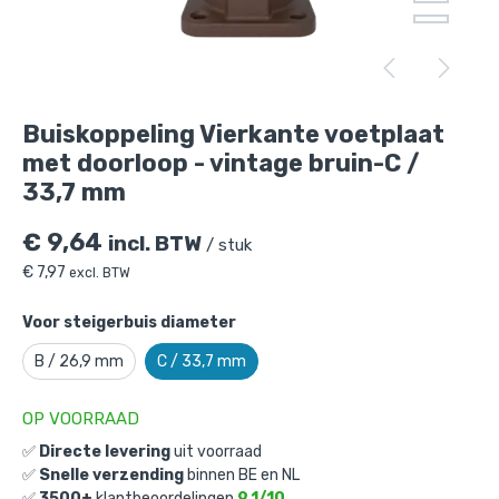
Buiskoppeling Vierkante voetplaat
met doorloop - vintage bruin-C /
33,7 mm
€
9,64
incl. BTW
/ stuk
€
7,97
excl. BTW
Buiskoppeling Vierkante voetplaat met
Voor steigerbuis diameter
doorloop - vintage bruin-C / 33,7 mm
is
toegevoegd aan je winkelmandje
B / 26,9 mm
C / 33,7 mm
OP VOORRAAD
✅
Directe levering
uit voorraad
✅
Snelle verzending
binnen BE en NL
✅
3500+
klantbeoordelingen
9,1/10