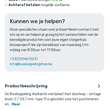
✅
Achteraf betalen
mogelijk via Klarna
Buiskoppeling Vierkante voetplaat
Kunnen we je helpen?
met doorloop - vintage bruin-C / 33,7
Onze specialisten staan voor je klaar! Neem contact met
ons op en we helpen je graag bij het samenstellen van de
mm
benodigde producten voor jouw eigen steigerbuis
Gekozen aantal: x
1
bouwproject! We zijn bereikbaar van maandag t/m
Productnummer: 1010V11C
vrijdag van 8:30uur tot 17:00uur.
€
9,64
incl. BTW
+31(0)104613631
/ stuk
info@buiskoppelingshop.be
€
7,97
excl. BTW
Ga naar winkelmandje
Productbeschrijving
of verder winkelen
De Buiskoppeling Vierkante voetplaat met doorloop - vintage
bruin-C / 33,7 mm, type 11 is geschikt voor het positioneren
en…
Meer