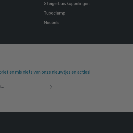
Steigerbuis koppelingen
Tubeclamp
Meubels
sbrief en mis niets van onze nieuwtjes en acties!
 u dat u onze
privacyverklaring
hebt
orwaarden
heeft geaccepteerd.