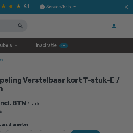
9,1
Service/help
ubels
Inspiratie
TIP!
mm
peling Verstelbaar kort T-stuk-E /
m
incl. BTW
/ stuk
TW
buis diameter