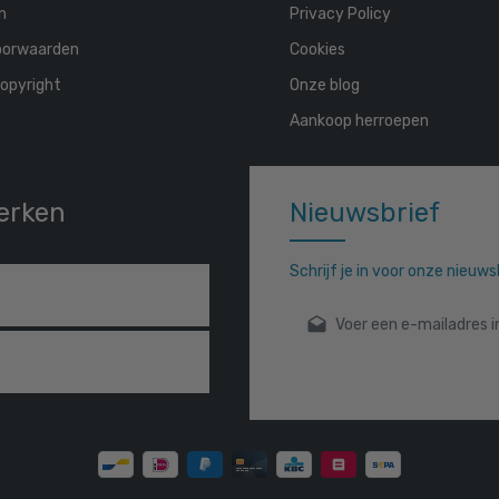
n
Privacy Policy
oorwaarden
Cookies
opyright
Onze blog
Aankoop herroepen
erken
Nieuwsbrief
Schrijf je in voor onze nieuw
E-mailadres*
Door verder te gaan bevestigt
gelezen en onze
algemene vo