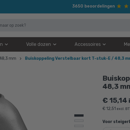
3650
beoordelingen
en
Volle dozen
Accessoires
Me
 48,3 mm
Buiskoppeling Verstelbaar kort T-stuk-E / 48,3 
Buiskop
48,3 m
€
15,14
€
12,51
excl. B
Voor steiger