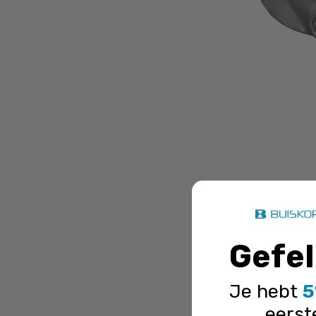
Buiskop
winkelmandj
Gefel
Je hebt
5
eerst