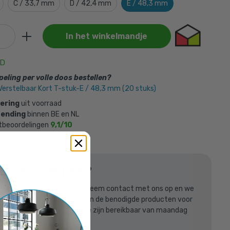
C / 33,7 mm
D / 42,4 mm
E / 48,3 mm
In het winkelmandje
egd aan je
AD
eling per volle doos bestellen?
uk-E /
Verstelbaar Kort T-stuk-E / 48,3 mm (20 stuks)
vering
uit voorraad
zending
binnen BE en NL
tbeoordelingen
9,1/10
betalen
mogelijk via Klarna
n we je helpen?
listen staan voor je klaar! Neem contact met ons op en we
len
raag bij het samenstellen van de benodigde producten voor
steigerbuis bouwproject! We zijn bereikbaar van maandag
 van 8:30uur tot 17:00uur.