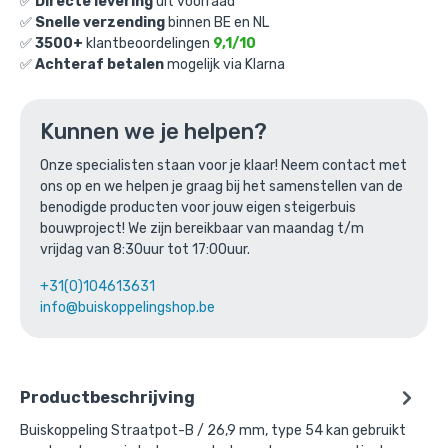
✅
Directe levering
uit voorraad
✅
Snelle verzending
binnen BE en NL
✅
3500+
klantbeoordelingen
9,1/10
✅
Achteraf betalen
mogelijk via Klarna
Buiskoppeling Straatpot-B / 26,9 mm
Kunnen we je helpen?
Gekozen aantal: x
1
Onze specialisten staan voor je klaar! Neem contact met
Productnummer: 101054B
ons op en we helpen je graag bij het samenstellen van de
benodigde producten voor jouw eigen steigerbuis
€
22,01
incl. BTW
/ stuk
bouwproject! We zijn bereikbaar van maandag t/m
€
18,19
excl. BTW
vrijdag van 8:30uur tot 17:00uur.
+31(0)104613631
Ga naar winkelmandje
info@buiskoppelingshop.be
of verder winkelen
Productbeschrijving
Buiskoppeling Straatpot-B / 26,9 mm, type 54 kan gebruikt