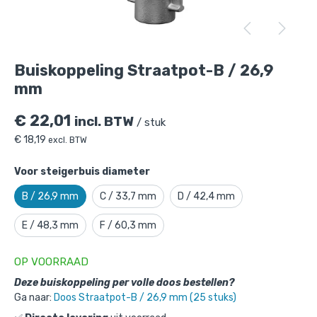
Buiskoppeling Straatpot-B / 26,9
mm
€
22,01
incl. BTW
/ stuk
€
18,19
excl. BTW
Voor steigerbuis diameter
B / 26,9 mm
C / 33,7 mm
D / 42,4 mm
E / 48,3 mm
F / 60,3 mm
Buiskoppeling Straatpot-B / 26,9 mm
is
toegevoegd aan je winkelmandje
OP VOORRAAD
Deze buiskoppeling per volle doos bestellen?
Ga naar:
Doos Straatpot-B / 26,9 mm (25 stuks)