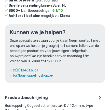
✅
Directe levering
uit voorraad
€
4,17
excl. BTW
✅
Snelle verzending
binnen BE en NL
✅
3500+
klantbeoordelingen
9,1/10
Ga naar winkelmandje
✅
Achteraf betalen
mogelijk via Klarna
of verder winkelen
Kunnen we je helpen?
Onze specialisten staan voor je klaar! Neem contact met
Bovenstaande product wordt vaak
ons op en we helpen je graag bij het samenstellen van de
gecombineerd met:
benodigde producten voor jouw eigen steigerbuis
bouwproject! We zijn bereikbaar van maandag t/m
vrijdag van 8:30uur tot 17:00uur.
+31(0)104613631
info@buiskoppelingshop.be
Productbeschrijving
Buiskoppeling Oogdeel scharnierstuk-D / 42,4 mm, type