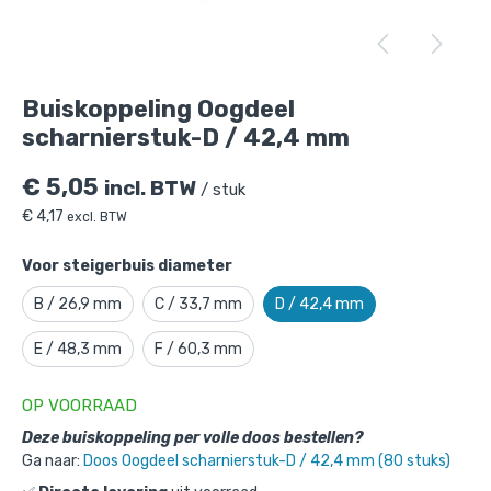
Buiskoppeling Oogdeel scharnierstuk-D
/ 42,4 mm
is toegevoegd aan je winkelmandje
Buiskoppeling Oogdeel
scharnierstuk-D / 42,4 mm
€
5,05
incl. BTW
/ stuk
€
4,17
excl. BTW
Voor steigerbuis diameter
B / 26,9 mm
C / 33,7 mm
D / 42,4 mm
Buiskoppeling Oogdeel
E / 48,3 mm
F / 60,3 mm
scharnierstuk-D / 42,4 mm
Gekozen aantal: x
1
OP VOORRAAD
Productnummer: 101036D
Deze buiskoppeling per volle doos bestellen?
Ga naar:
Doos Oogdeel scharnierstuk-D / 42,4 mm (80 stuks)
€
5,05
incl. BTW
/ stuk