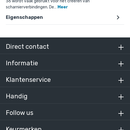
36 wordt vaak gebruikt voor het creëren van
scharnierverbindingen. De…
Meer
Eigenschappen
Doos Oogdeel scharnierstuk-D / 42,4 mm (80
stuks)
€ 383,21 incl. BTW
€ 316,70 excl. BTW
Direct contact
Informatie
Klantenservice
Handig
Follow us
Keurmerken