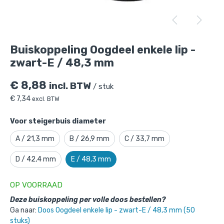
Buiskoppeling Oogdeel enkele lip -
zwart-E / 48,3 mm
is toegevoegd aan je
Buiskoppeling Oogdeel enkele lip -
winkelmandje
zwart-E / 48,3 mm
€
8,88
incl. BTW
/ stuk
€
7,34
excl. BTW
Voor steigerbuis diameter
A / 21,3 mm
B / 26,9 mm
C / 33,7 mm
Buiskoppeling Oogdeel enkele lip -
D / 42,4 mm
E / 48,3 mm
zwart-E / 48,3 mm
OP VOORRAAD
Gekozen aantal: x
1
Productnummer: 101055ZWE
Deze buiskoppeling per volle doos bestellen?
Ga naar:
Doos Oogdeel enkele lip - zwart-E / 48,3 mm (50
€
8,88
incl. BTW
/ stuk
stuks)