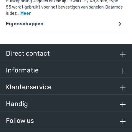
Buiskoppeling Oogdeel enkele lip - zwart-E / 48,3 mm, type
55 wordt gebruikt voor het bevestigen van panelen. Daarmee
is dez…
Meer
Eigenschappen
Doos Oogdeel enkele lip - zwart-E / 48,3 mm
(50 stuks)
€ 421,36 incl. BTW
€ 348,23 excl. BTW
Direct contact
Informatie
Klantenservice
Handig
Follow us