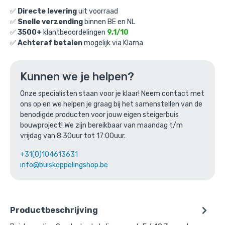
€
7,34
excl. BTW
✅
Directe levering
uit voorraad
✅
Snelle verzending
binnen BE en NL
Ga naar winkelmandje
✅
3500+
klantbeoordelingen
9,1/10
✅
Achteraf betalen
mogelijk via Klarna
of verder winkelen
Kunnen we je helpen?
Bovenstaande product wordt vaak
Onze specialisten staan voor je klaar! Neem contact met
ons op en we helpen je graag bij het samenstellen van de
gecombineerd met:
benodigde producten voor jouw eigen steigerbuis
bouwproject! We zijn bereikbaar van maandag t/m
vrijdag van 8:30uur tot 17:00uur.
+31(0)104613631
info@buiskoppelingshop.be
Productbeschrijving