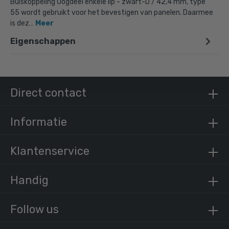
Buiskoppeling Oogdeel enkele lip - zwart-D / 42,4 mm, type
55 wordt gebruikt voor het bevestigen van panelen. Daarmee
is dez…
Meer
Eigenschappen
Doos Oogdeel enkele lip - zwart-D / 42,4 mm
(60 stuks)
€ 490,41 incl. BTW
€ 405,30 excl. BTW
Direct contact
Informatie
Klantenservice
Handig
Follow us