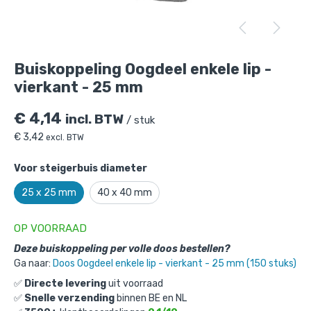
Buiskoppeling Oogdeel enkele lip -
vierkant - 25 mm
is toegevoegd aan je
winkelmandje
Buiskoppeling Oogdeel enkele lip -
vierkant - 25 mm
€
4,14
incl. BTW
/ stuk
€
3,42
excl. BTW
Voor steigerbuis diameter
Buiskoppeling Oogdeel enkele lip -
25 x 25 mm
40 x 40 mm
vierkant - 25 mm
OP VOORRAAD
Gekozen aantal: x
1
Deze buiskoppeling per volle doos bestellen?
Productnummer: 101055-25
Ga naar:
Doos Oogdeel enkele lip - vierkant - 25 mm (150 stuks)
€
4,14
incl. BTW
/ stuk
✅
Directe levering
uit voorraad
€
3,42
✅
Snelle verzending
binnen BE en NL
excl. BTW