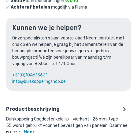
✅
3500+
klantbeoordelingen
9,1/10
✅
Achteraf betalen
mogelijk via Klarna
Ga naar winkelmandje
of verder winkelen
Kunnen we je helpen?
Onze specialisten staan voor je klaar! Neem contact met
ons op en we helpen je graag bij het samenstellen van de
Bovenstaande product wordt vaak
benodigde producten voor jouw eigen steigerbuis
gecombineerd met:
bouwproject! We zijn bereikbaar van maandag t/m
vrijdag van 8:30uur tot 17:00uur.
+31(0)104613631
info@buiskoppelingshop.be
Productbeschrijving
Buiskoppeling Oogdeel enkele lip - vierkant- 25 mm, type
55 wordt gebruikt voor het bevestigen van panelen. Daarmee
is deze…
Meer