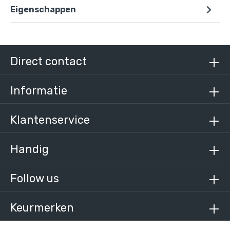
Eigenschappen
Doos Oogdeel enkele lip - vierkant - 25 mm (150
stuks)
€ 591,16 incl. BTW
Direct contact
€ 488,56 excl. BTW
Informatie
Klantenservice
Handig
Follow us
Keurmerken