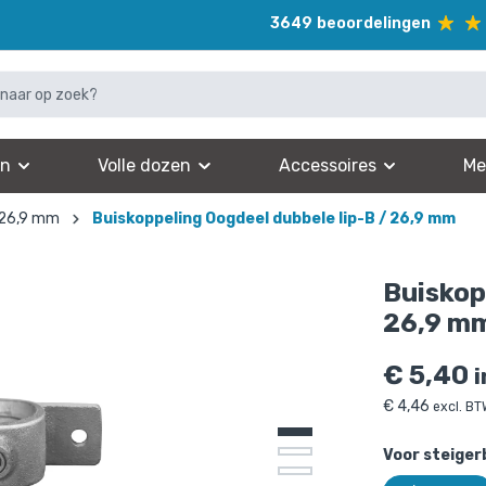
3649
beoordelingen
en
Volle dozen
Accessoires
Me
 26,9 mm
Buiskoppeling Oogdeel dubbele lip-B / 26,9 mm
Buiskop
26,9 m
€
5,40
€
4,46
excl. B
Voor steiger