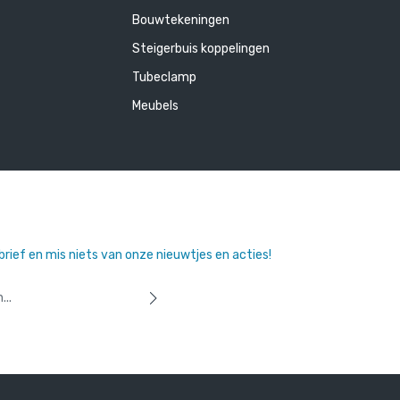
Bouwtekeningen
Steigerbuis koppelingen
Tubeclamp
Meubels
sbrief en mis niets van onze nieuwtjes en acties!
 u dat u onze
privacyverklaring
hebt
orwaarden
heeft geaccepteerd.