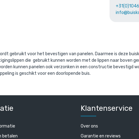
+31(0)104
aande product wordt vaak gecombine
info@buisk
rdt gebruikt voor het bevestigen van panelen. Daarmee is deze buisk
stigingslippen die gebruikt kunnen worden met de lippen naar boven g
worden kunnen panelen ook verzonken in een constructie bevestigd wo
ppeling is geschikt voor een doorlopende buis.
el dubbele lip-B / 26,9 mm
Steigerbuis staal 26,9 mm
atie
Klantenservice
cl. BTW
/ per meter
€ 6,96 incl. BTW
. BTW
€ 5,75 excl. BTW
ormatie
Over ons
n betalen
Garantie en reviews