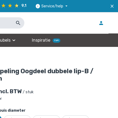
9,1
Service/help
ubels
Inspiratie
TIP!
peling Oogdeel dubbele lip-B /
m
incl. BTW
/ stuk
TW
buis diameter