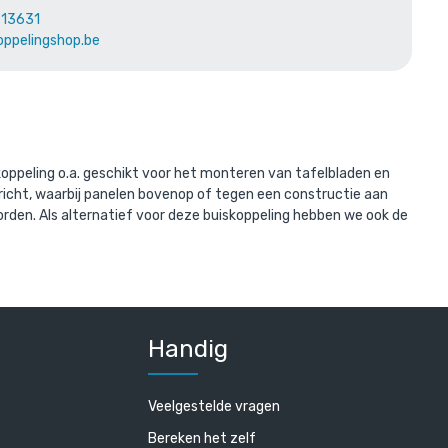
613631
erd met:
oppelingshop.be
oppeling o.a. geschikt voor het monteren van tafelbladen en
ericht, waarbij panelen bovenop of tegen een constructie aan
rden. Als alternatief voor deze buiskoppeling hebben we ook de
Handig
Veelgestelde vragen
Bereken het zelf