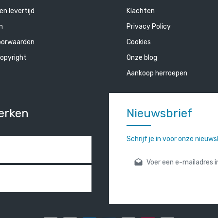
en levertijd
Klachten
n
Privacy Policy
oorwaarden
Cookies
opyright
Onze blog
Aankoop herroepen
erken
Nieuwsbrief
Schrijf je in voor onze nieuw
E-mailadres*
Door verder te gaan bevestigt
gelezen en onze
algemene vo