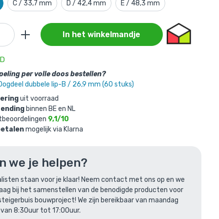
C / 33,7 mm
D / 42,4 mm
E / 48,3 mm
In het winkelmandje
aan je
AD
eling per volle doos bestellen?
Oogdeel dubbele lip-B / 26,9 mm (60 stuks)
B / 26,9
vering
uit voorraad
zending
binnen BE en NL
tbeoordelingen
9,1/10
betalen
mogelijk via Klarna
n we je helpen?
listen staan voor je klaar! Neem contact met ons op en we
raag bij het samenstellen van de benodigde producten voor
len
steigerbuis bouwproject! We zijn bereikbaar van maandag
 van 8:30uur tot 17:00uur.