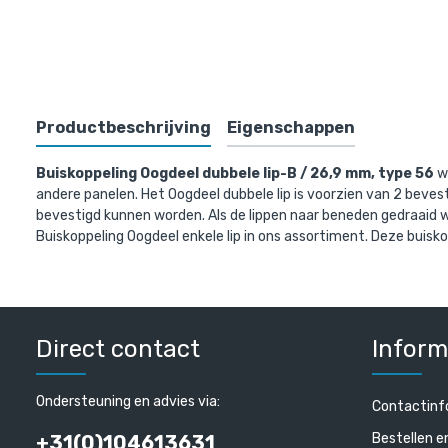
Bovenst
Productbeschrijving
Eigenschappen
Buiskoppeling Oogdeel dubbele lip-B / 26,9 mm, type 56
wo
andere panelen. Het Oogdeel dubbele lip is voorzien van 2 beve
bevestigd kunnen worden. Als de lippen naar beneden gedraaid 
Buiskoppeling Oogdeel enkele lip in ons assortiment. Deze buisko
Doos Oogde
(60 stuks)
Direct contact
Inform
€ 307,92 in
€ 254,48 excl
Ondersteuning en advies via:
Contactinf
Bestellen e
+31(0)104613631