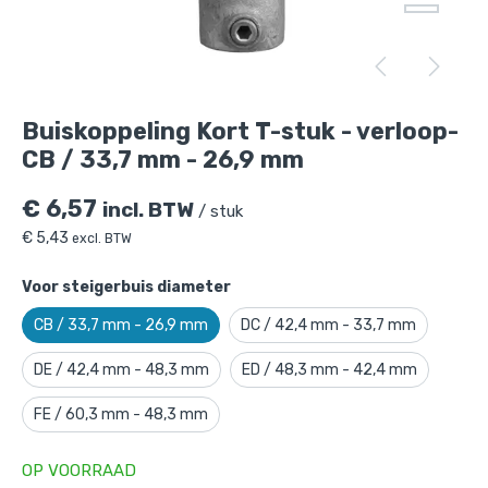
Buiskoppeling Kort T-stuk - verloop-CB /
33,7 mm - 26,9 mm
is toegevoegd aan je
Buiskoppeling Kort T-stuk - verloop-
winkelmandje
CB / 33,7 mm - 26,9 mm
€
6,57
incl. BTW
/ stuk
€
5,43
excl. BTW
Voor steigerbuis diameter
CB / 33,7 mm - 26,9 mm
DC / 42,4 mm - 33,7 mm
Buiskoppeling Kort T-stuk - verloop-
DE / 42,4 mm - 48,3 mm
ED / 48,3 mm - 42,4 mm
CB / 33,7 mm - 26,9 mm
FE / 60,3 mm - 48,3 mm
Gekozen aantal: x
1
Productnummer: 101002CB
OP VOORRAAD