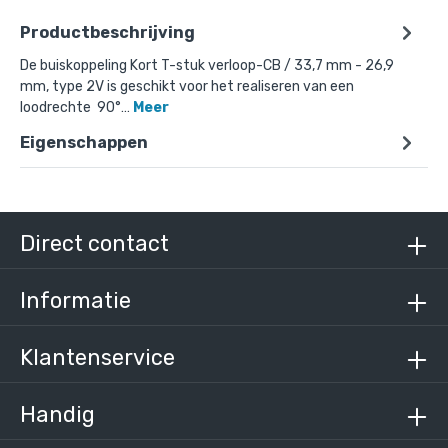
Productbeschrijving
De buiskoppeling Kort T-stuk verloop-CB / 33,7 mm - 26,9
mm, type 2V is geschikt voor het realiseren van een
loodrechte 90°…
Meer
Doos Kort T-stuk - verloop-CB / 33,7 mm - 26,9
mm (90 stuks)
Eigenschappen
€ 561,13 incl. BTW
€ 463,74 excl. BTW
Direct contact
Informatie
Klantenservice
Handig