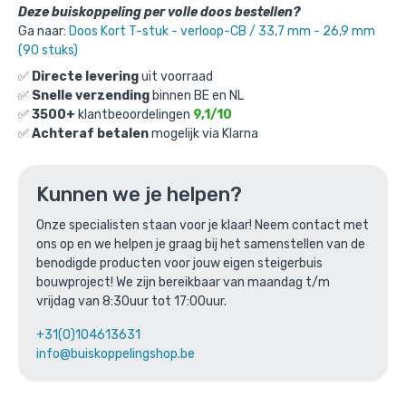
Deze buiskoppeling per volle doos bestellen?
€
6,57
incl. BTW
/ stuk
Ga naar:
Doos Kort T-stuk - verloop-CB / 33,7 mm - 26,9 mm
€
5,43
excl. BTW
(90 stuks)
✅
Directe levering
uit voorraad
Ga naar winkelmandje
✅
Snelle verzending
binnen BE en NL
✅
3500+
klantbeoordelingen
9,1/10
of verder winkelen
✅
Achteraf betalen
mogelijk via Klarna
Kunnen we je helpen?
Bovenstaande product wordt vaak
gecombineerd met:
Onze specialisten staan voor je klaar! Neem contact met
ons op en we helpen je graag bij het samenstellen van de
benodigde producten voor jouw eigen steigerbuis
bouwproject! We zijn bereikbaar van maandag t/m
vrijdag van 8:30uur tot 17:00uur.
+31(0)104613631
info@buiskoppelingshop.be