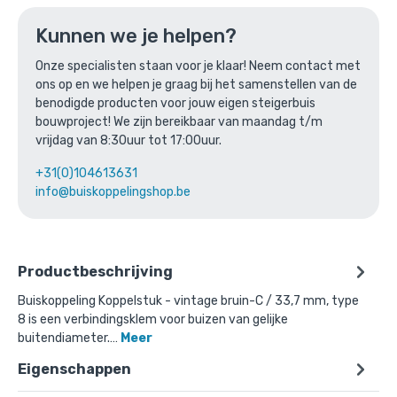
Kunnen we je helpen?
Buiskoppeling Koppelstuk - vintage
Onze specialisten staan voor je klaar! Neem contact met
ons op en we helpen je graag bij het samenstellen van de
bruin-C / 33,7 mm
benodigde producten voor jouw eigen steigerbuis
bouwproject! We zijn bereikbaar van maandag t/m
Gekozen aantal: x
1
vrijdag van 8:30uur tot 17:00uur.
Productnummer: 1010V08C
+31(0)104613631
€
9,37
incl. BTW
/ stuk
info@buiskoppelingshop.be
€
7,74
excl. BTW
Ga naar winkelmandje
Productbeschrijving
of verder winkelen
Buiskoppeling Koppelstuk - vintage bruin-C / 33,7 mm, type
8 is een verbindingsklem voor buizen van gelijke
buitendiameter.…
Meer
Eigenschappen