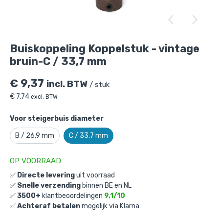
Buiskoppeling Koppelstuk - vintage
bruin-C / 33,7 mm
€
9,37
incl. BTW
/ stuk
€
7,74
excl. BTW
Voor steigerbuis diameter
Buiskoppeling Koppelstuk - vintage
B / 26,9 mm
C / 33,7 mm
bruin-C / 33,7 mm
is toegevoegd aan je
winkelmandje
OP VOORRAAD
✅
Directe levering
uit voorraad
✅
Snelle verzending
binnen BE en NL
✅
3500+
klantbeoordelingen
9,1/10
✅
Achteraf betalen
mogelijk via Klarna