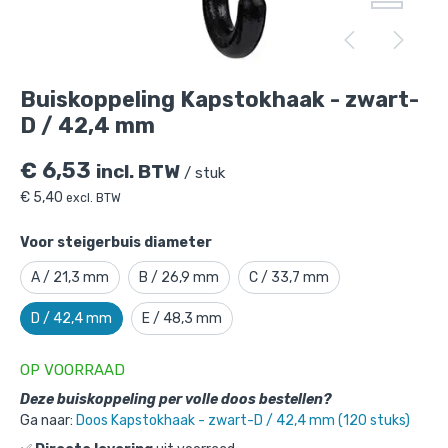
Buiskoppeling Kapstokhaak - zwart-D /
42,4 mm
is toegevoegd aan je winkelmandje
Buiskoppeling Kapstokhaak - zwart-
D / 42,4 mm
€
6,53
incl. BTW
/ stuk
€
5,40
excl. BTW
Voor steigerbuis diameter
A / 21,3 mm
B / 26,9 mm
C / 33,7 mm
Buiskoppeling Kapstokhaak - zwart-D
D / 42,4 mm
E / 48,3 mm
/ 42,4 mm
Gekozen aantal: x
1
OP VOORRAAD
Productnummer: 101064ZWD
Deze buiskoppeling per volle doos bestellen?
€
6,53
incl. BTW
/ stuk
Ga naar:
Doos Kapstokhaak - zwart-D / 42,4 mm (120 stuks)
€
5,40
excl. BTW