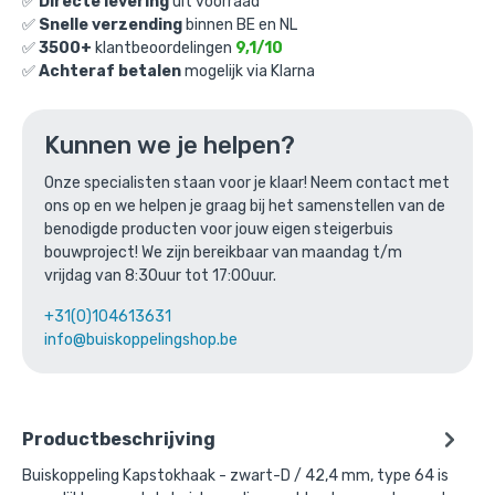
✅
Directe levering
uit voorraad
✅
Snelle verzending
binnen BE en NL
Ga naar winkelmandje
✅
3500+
klantbeoordelingen
9,1/10
✅
Achteraf betalen
mogelijk via Klarna
of verder winkelen
Kunnen we je helpen?
Bovenstaande product wordt vaak
Onze specialisten staan voor je klaar! Neem contact met
ons op en we helpen je graag bij het samenstellen van de
gecombineerd met:
benodigde producten voor jouw eigen steigerbuis
bouwproject! We zijn bereikbaar van maandag t/m
vrijdag van 8:30uur tot 17:00uur.
+31(0)104613631
info@buiskoppelingshop.be
Productbeschrijving
Buiskoppeling Kapstokhaak - zwart-D / 42,4 mm, type 64 is