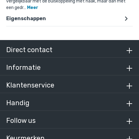
vergelijkbaar met de buiskoppeling met haak, maar dan met
een gedr…
Meer
Eigenschappen
Doos Kapstokhaak - zwart-D / 42,4 mm (120
stuks)
€ 743,61 incl. BTW
€ 614,55 excl. BTW
Direct contact
Informatie
Klantenservice
Handig
Follow us
Keurmerken