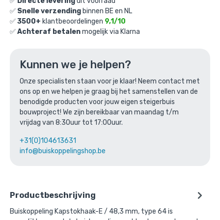
✅
Directe levering
uit voorraad
✅
Snelle verzending
binnen BE en NL
Ga naar winkelmandje
✅
3500+
klantbeoordelingen
9,1/10
✅
Achteraf betalen
mogelijk via Klarna
of verder winkelen
Kunnen we je helpen?
Bovenstaande product wordt vaak
Onze specialisten staan voor je klaar! Neem contact met
ons op en we helpen je graag bij het samenstellen van de
gecombineerd met:
benodigde producten voor jouw eigen steigerbuis
bouwproject! We zijn bereikbaar van maandag t/m
vrijdag van 8:30uur tot 17:00uur.
+31(0)104613631
info@buiskoppelingshop.be
Productbeschrijving
Buiskoppeling Kapstokhaak-E / 48,3 mm, type 64 is