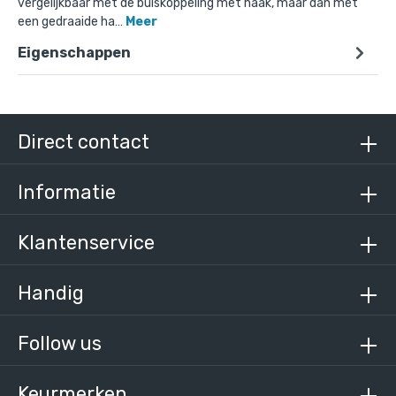
vergelijkbaar met de buiskoppeling met haak, maar dan met
een gedraaide ha…
Meer
Eigenschappen
Doos Kapstokhaak-E / 48,3 mm (100 stuks)
€ 438,46 incl. BTW
€ 362,36 excl. BTW
Direct contact
Informatie
Klantenservice
Handig
Follow us
Keurmerken