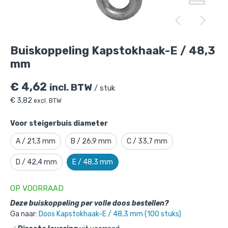
Buiskoppeling Kapstokhaak-E / 48,3 mm
is toegevoegd aan je winkelmandje
Buiskoppeling Kapstokhaak-E / 48,3
mm
€
4,62
incl. BTW
/ stuk
€
3,82
excl. BTW
Voor steigerbuis diameter
A / 21,3 mm
B / 26,9 mm
C / 33,7 mm
Buiskoppeling Kapstokhaak-E / 48,3
D / 42,4 mm
E / 48,3 mm
mm
Gekozen aantal: x
1
OP VOORRAAD
Productnummer: 101064E
Deze buiskoppeling per volle doos bestellen?
€
4,62
incl. BTW
/ stuk
Ga naar:
Doos Kapstokhaak-E / 48,3 mm (100 stuks)
€
3,82
excl. BTW