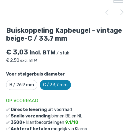
Buiskoppeling Kapbeugel - vintage
beige-C / 33,7 mm
€
3,03
incl. BTW
/ stuk
€
2,50
excl. BTW
Voor steigerbuis diameter
Buiskoppeling Kapbeugel - vintage
B / 26,9 mm
C / 33,7 mm
beige-C / 33,7 mm
is toegevoegd aan je
winkelmandje
OP VOORRAAD
✅
Directe levering
uit voorraad
✅
Snelle verzending
binnen BE en NL
✅
3500+
klantbeoordelingen
9,1/10
✅
Achteraf betalen
mogelijk via Klarna