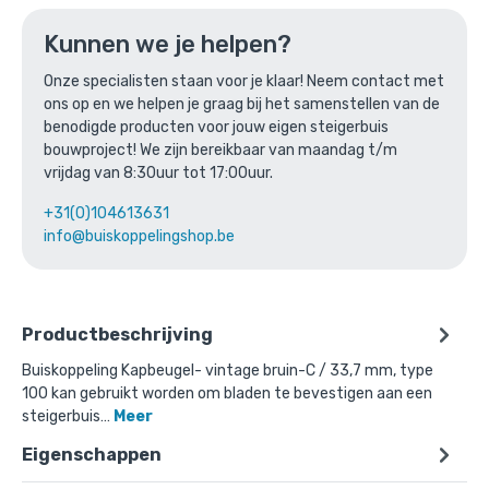
Kunnen we je helpen?
Buiskoppeling Kapbeugel - vintage
Onze specialisten staan voor je klaar! Neem contact met
beige-C / 33,7 mm
ons op en we helpen je graag bij het samenstellen van de
benodigde producten voor jouw eigen steigerbuis
Gekozen aantal: x
1
bouwproject! We zijn bereikbaar van maandag t/m
Productnummer: 101V100C
vrijdag van 8:30uur tot 17:00uur.
€
3,03
incl. BTW
/ stuk
+31(0)104613631
€
2,50
info@buiskoppelingshop.be
excl. BTW
Ga naar winkelmandje
Productbeschrijving
of verder winkelen
Buiskoppeling Kapbeugel- vintage bruin-C / 33,7 mm, type
100 kan gebruikt worden om bladen te bevestigen aan een
steigerbuis…
Meer
Eigenschappen