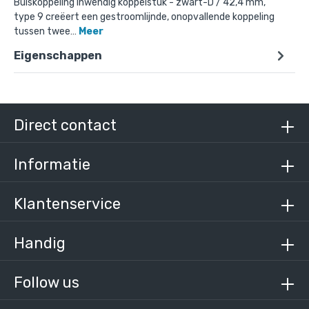
Buiskoppeling Inwendig koppelstuk - zwart-D / 42,4 mm,
type 9 creëert een gestroomlijnde, onopvallende koppeling
tussen twee…
Meer
Eigenschappen
Doos Inwendig koppelstuk - zwart-D / 42,4 mm
(70 stuks)
€ 680,56 incl. BTW
€ 562,45 excl. BTW
Direct contact
Informatie
Klantenservice
Handig
Follow us