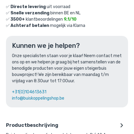
€
8,47
excl. BTW
✅
Directe levering
uit voorraad
✅
Snelle verzending
binnen BE en NL
Ga naar winkelmandje
✅
3500+
klantbeoordelingen
9,1/10
✅
Achteraf betalen
mogelijk via Klarna
of verder winkelen
Kunnen we je helpen?
Bovenstaande product wordt vaak
Onze specialisten staan voor je klaar! Neem contact met
ons op en we helpen je graag bij het samenstellen van de
gecombineerd met:
benodigde producten voor jouw eigen steigerbuis
bouwproject! We zijn bereikbaar van maandag t/m
vrijdag van 8:30uur tot 17:00uur.
+31(0)104613631
info@buiskoppelingshop.be
Productbeschrijving