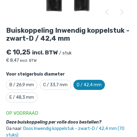
Buiskoppeling Inwendig koppelstuk -
zwart-D / 42,4 mm
is toegevoegd aan je
Buiskoppeling Inwendig koppelstuk -
winkelmandje
zwart-D / 42,4 mm
€
10,25
incl. BTW
/ stuk
€
8,47
excl. BTW
Voor steigerbuis diameter
B / 26,9 mm
C / 33,7 mm
D / 42,4 mm
Buiskoppeling Inwendig koppelstuk -
E / 48,3 mm
zwart-D / 42,4 mm
OP VOORRAAD
Gekozen aantal: x
1
Productnummer: 101009ZWD
Deze buiskoppeling per volle doos bestellen?
Ga naar:
Doos Inwendig koppelstuk - zwart-D / 42,4 mm (70
€
10,25
incl. BTW
/ stuk
stuks)