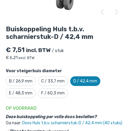
Buiskoppeling Huls t.b.v. scharnierstuk-
D / 42,4 mm
is toegevoegd aan je
winkelmandje
Buiskoppeling Huls t.b.v.
scharnierstuk-D / 42,4 mm
€
7,51
incl. BTW
/ stuk
€
6,21
excl. BTW
Voor steigerbuis diameter
B / 26,9 mm
C / 33,7 mm
D / 42,4 mm
Buiskoppeling Huls t.b.v.
E / 48,3 mm
F / 60,3 mm
scharnierstuk-D / 42,4 mm
Gekozen aantal: x
1
OP VOORRAAD
Productnummer: 101042D
Deze buiskoppeling per volle doos bestellen?
Ga naar:
Doos Huls t.b.v. scharnierstuk-D / 42,4 mm (40 stuks)
€
7,51
incl. BTW
/ stuk