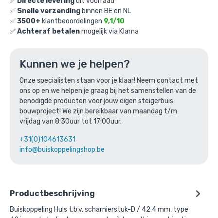
€
6,21
✅
Directe levering
uit voorraad
excl. BTW
✅
Snelle verzending
binnen BE en NL
✅
3500+
klantbeoordelingen
9,1/10
Ga naar winkelmandje
✅
Achteraf betalen
mogelijk via Klarna
of verder winkelen
Kunnen we je helpen?
Onze specialisten staan voor je klaar! Neem contact met
Bovenstaande product wordt vaak
ons op en we helpen je graag bij het samenstellen van de
gecombineerd met:
benodigde producten voor jouw eigen steigerbuis
bouwproject! We zijn bereikbaar van maandag t/m
vrijdag van 8:30uur tot 17:00uur.
+31(0)104613631
info@buiskoppelingshop.be
Productbeschrijving
Buiskoppeling Huls t.b.v. scharnierstuk-D / 42,4 mm, type