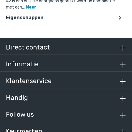
42 is een huls die doorgaans gebruikt wordt in combinatie
met een…
Meer
Eigenschappen
Doos Huls t.b.v. scharnierstuk-D / 42,4 mm (40
stuks)
€ 285,38 incl. BTW
€ 235,85 excl. BTW
Direct contact
Informatie
Klantenservice
Handig
Follow us
Keurmerken