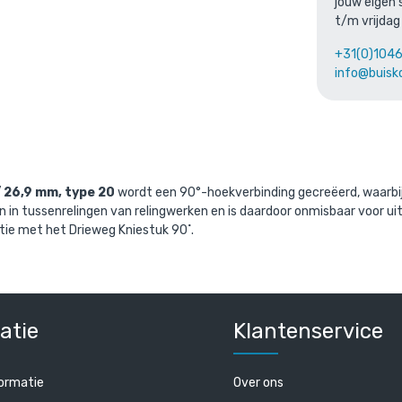
jouw eigen 
t/m vrijdag
aande product wordt vaak gecombine
+31(0)104
info@buisk
 26,9 mm, type 20
wordt een 90°-hoekverbinding gecreëerd, waarbij 
 in tussenrelingen van relingwerken en is daardoor onmisbaar voor ui
ie met het Drieweg Kniestuk 90˚.
tuk doorlopende
Steigerbuis staal 26,9 mm
 / 26,9 mm (70 stuks)
cl. BTW
/ per meter
€ 6,96 incl. BTW
atie
Klantenservice
. BTW
€ 5,75 excl. BTW
ormatie
Over ons