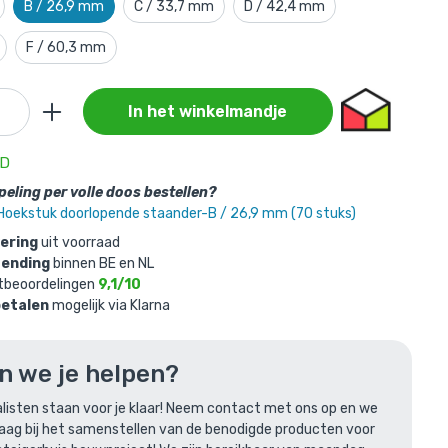
B / 26,9 mm
C / 33,7 mm
D / 42,4 mm
F / 60,3 mm
In het winkelmandje
s
AD
eling per volle doos bestellen?
de
Hoekstuk doorlopende staander-B / 26,9 mm (70 stuks)
vering
uit voorraad
zending
binnen BE en NL
tbeoordelingen
9,1/10
betalen
mogelijk via Klarna
n we je helpen?
len
listen staan voor je klaar! Neem contact met ons op en we
raag bij het samenstellen van de benodigde producten voor