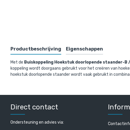
Bovenst
Productbeschrijving
Eigenschappen
Met de
Buiskoppeling Hoekstuk doorlopende staander-B /
koppeling wordt doorgaans gebruikt voor het creëren van hoeken
hoekstuk doorlopende staander wordt vaak gebruikt in combinat
Doos Hoeks
staander-B
€ 320,23 in
Direct contact
Inform
€ 264,65 excl
Ondersteuning en advies via:
Contactinf