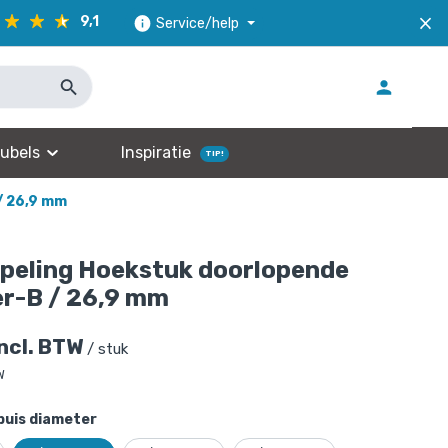
9,1
Service/help
ubels
Inspiratie
TIP!
/ 26,9 mm
peling Hoekstuk doorlopende
r-B / 26,9 mm
incl. BTW
/ stuk
W
buis diameter