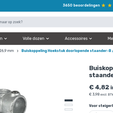
3650
beoordelingen
en
Volle dozen
Accessoires
Me
 26,9 mm
Buiskoppeling Hoekstuk doorlopende staander-B 
Buiskop
staande
€
4,82
€
3,98
excl. BT
Voor steiger