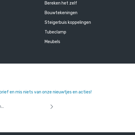
Bereken het zelf
Bouwtekeningen
Steigerbuis koppelingen
Tubeclamp
Meubels
sbrief en mis niets van onze nieuwtjes en acties!
 u dat u onze
privacyverklaring
hebt
orwaarden
heeft geaccepteerd.