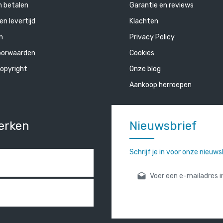
n betalen
Garantie en reviews
en levertijd
Klachten
n
Privacy Policy
oorwaarden
Cookies
opyright
Onze blog
Aankoop herroepen
erken
Nieuwsbrief
Schrijf je in voor onze nieuw
E-mailadres*
Door verder te gaan bevestigt
gelezen en onze
algemene vo