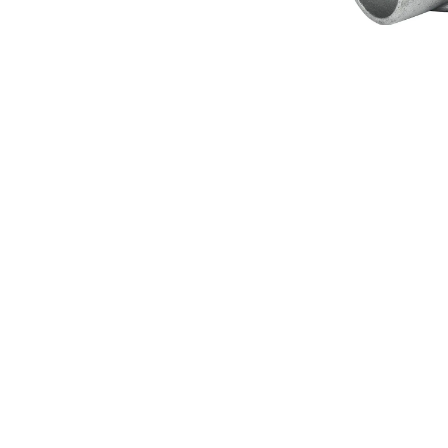
Buisko
toegevoegd 