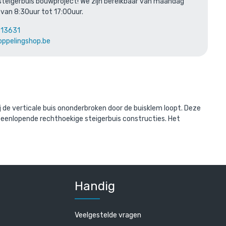
steigerbuis bouwproject! We zijn bereikbaar van maandag
 van 8:30uur tot 17:00uur.
erd met:
613631
oppelingshop.be
de verticale buis ononderbroken door de buisklem loopt. Deze
teenlopende rechthoekige steigerbuis constructies. Het
Handig
Veelgestelde vragen